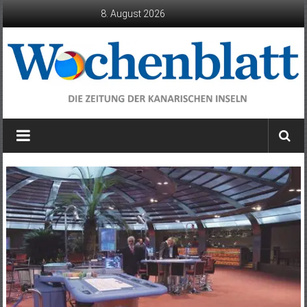
Zum
8. August 2026
Inhalt
springen
Wochenblatt
die
Zeitung
der
Kanarischen
Inseln