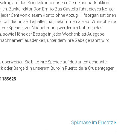
ten Betrag auf das Sonderkonto unserer Gemeinschaftsaktion
len. Bankdirektor Don Emilio Bas Castells führt dieses Konto
ss jeder Cent von diesem Konto ohne Abzug Hilfsorganisationen
tion, die Ihr Geld erhalten hat, bekommen Sie auf Wunsch eine
weitere Spender zur Nachahmung werden im Rahmen des
 sowie Höhe der Beträge in jeder Wochenblatt-Ausgabe
itmachnamen“ ausdenken, unter dem Ihre Gabe genannt wird.
 überweisen Sie bitte Ihre Spende auf das unten genannte
k oder Bargeld in unserem Büro in Puerto de la Cruz entgegen.
01185625
Spürnase im Einsatz