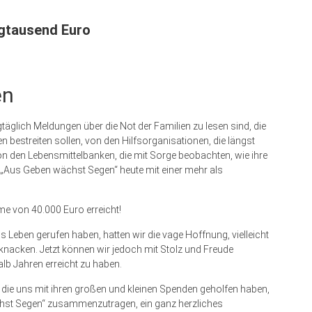
igtausend Euro
en
äglich Meldungen über die Not der Familien zu lesen sind, die
n bestreiten sollen, von den Hilfsorganisationen, die längst
von den Lebensmittelbanken, die mit Sorge beobachten, wie ihre
 „Aus Geben wächst Segen“ heute mit einer mehr als
e von 40.000 Euro erreicht!
Leben gerufen haben, hatten wir die vage Hoffnung, vielleicht
na­cken. Jetzt können wir jedoch mit Stolz und Freude
alb Jahren erreicht zu haben.
 die uns mit ihren großen und kleinen Spenden geholfen haben,
ächst Segen“ zusammenzutragen, ein ganz herzliches