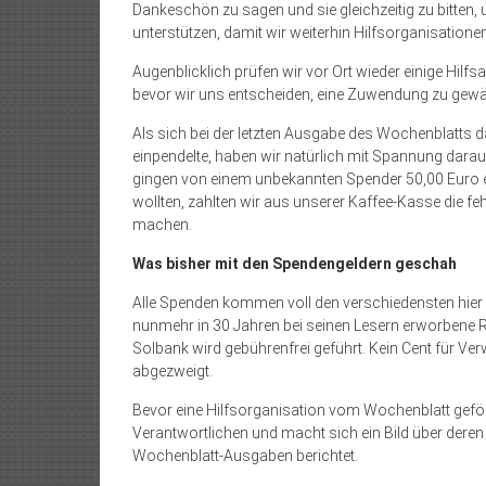
Dankeschön zu sagen und sie gleichzeitig zu bitten,
unterstützen, damit wir weiterhin Hilfsorganisation
Augenblicklich prüfen wir vor Ort wieder einige Hilfs
bevor wir uns entscheiden, eine Zuwendung zu gewä
Als sich bei der letzten Ausgabe des Wochenblatts
einpendelte, haben wir natürlich mit Spannung dara
gingen von einem unbekannten Spender 50,00 Euro ein
wollten, zahlten wir aus unserer Kaffee-Kasse die f
machen.
Was bisher mit den Spendengeldern geschah
Alle Spenden kommen voll den verschiedensten hier 
nunmehr in 30 Jahren bei seinen Lesern erworbene 
Solbank wird gebührenfrei geführt. Kein Cent für V
abgezweigt.
Bevor eine Hilfsorganisation vom Wochenblatt geförd
Verantwortlichen und macht sich ein Bild über deren Zi
Wochenblatt-Ausgaben berichtet.