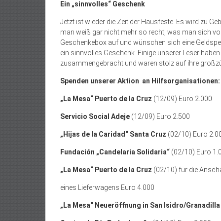
Ein „sinnvolles“ Geschenk
Jetzt ist wieder die Zeit der Hausfeste. Es wird zu G
man weiß gar nicht mehr so recht, was man sich von
Geschenkebox auf und wünschen sich eine Geldspend
ein sinnvolles Geschenk. Einige unserer Leser habe
zusammengebracht und waren stolz auf ihre großzü
Spenden unserer Aktion an Hilfsorganisationen:
„La Mesa“ Puerto de la Cruz
(12/09) Euro 2.000
Servicio Social Adeje
(12/09) Euro 2.500
„Hijas de la Caridad“ Santa Cruz
(02/10) Euro 2.0
Fundación „Candelaria Solidaria“
(02/10) Euro 1.
„La Mesa“ Puerto de la Cruz
(02/10) für die Ansch
eines Lieferwagens Euro 4.000
„La Mesa“ Neueröffnung in San Isidro/Granadilla