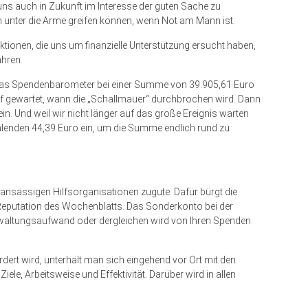
 uns auch in Zukunft im Interesse der guten Sache zu
en unter die Arme greifen können, wenn Not am Mann ist.
aktionen, die uns um finanzielle Unterstützung ersucht haben,
hren.
 das Spendenbarometer bei einer Summe von 39.905,61 Euro
uf gewartet, wann die „Schallmauer“ durchbrochen wird. Dann
. Und weil wir nicht länger auf das große Ereignis warten
ehlenden 44,39 Euro ein, um die Summe endlich rund zu
ansässigen Hilfsorganisationen zugute. Dafür bürgt die
Reputation des Wochenblatts. Das Sonderkonto bei der
erwaltungsaufwand oder dergleichen wird von Ihren Spenden
ert wird, unterhält man sich eingehend vor Ort mit den
ele, Arbeitsweise und Effektivität. Darüber wird in allen