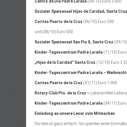
Centro de Día Padre Laraña
(04/10) Euro 3.000
Sozialer Speisesaal Hijas de Caridad, Santa Cru
Caritas Puerto de la Cruz
(06/10) Euro 500
und (08/10) Euro 500
Sozialer Speisesaal San Pio X, Santa Cruz
(09/10)
Kinder-Tageszentrum Padre Laraña
(11/10) Euro
„Hijas de la Caridad“ Santa Cruz
(12/10) Euro 2.5
Kinder-Tageszentrum Padre Laraña – Weihnach
Caritas Puerto de la Cruz
(01/11) Euro 1.000
Rotary-Club Pto. de la Cruz –
Lebensmittel-Lieferu
Kinder-Tageszentrum Padre Laraña
(04/11) Euro
Einladung an unsere Leser zum Mitmachen
Die Idee ist ganz einfach: Sie spenden einen Einmalb