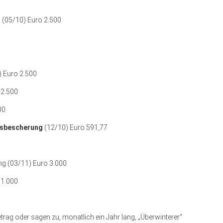
z
(05/10) Euro 2.500
 Euro 2.500
 2.500
00
tsbescherung
(12/10) Euro 591,77
ng (03/11) Euro 3.000
 1.000
etrag oder sagen zu, monatlich ein Jahr lang, „Überwinterer“