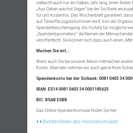
vielleicht auch nur ein halbes Jahr lang, einen fes
„Aus Geben wächst Segen“ bei der Sol Bank einzuzah
für uns kos­tenlos. Das Wochenblatt garantiert, da
auf Teneriffa zugute kommen wird. Von der Organisa
Spendenbescheinigung. Als Vorbild für mögliche 
„Spendenbarometers“ die Namen der Mitmachenden,
veröffentlicht. Sie können sich dazu auch einen „M
Machen Sie mit…
Wenn auch Sie bei unserer Aktion mitmachen wollen,
Konto. Alternativ nehmen wir auch gerne Ihren Schec
Spendenkonto bei der Solbank: 0081 0403 34 00
IBAN: ES14 0081 0403 34 0001185625
BIC: BSAB ESBB
Das Online-Spendenformular finden Sie hier:
Beitragsnavigation
Betriebsferien des Honorarkonsulats