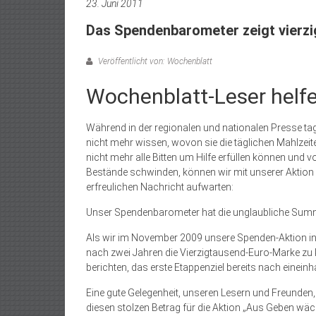
23. Juni 2011
Das Spendenbarometer zeigt vierz
Veröffentlicht von: Wochenblatt
Wochenblatt-Leser helf
Während in der regionalen und nationalen Presse tagt
nicht mehr wissen, wovon sie die täglichen Mahlzeite
nicht mehr alle Bitten um Hilfe erfüllen können und 
Bestände schwinden, können wir mit unserer Aktion
erfreulichen Nachricht aufwarten:
Unser Spendenbarometer hat die unglaubliche Summ
Als wir im November 2009 unsere Spenden-Aktion ins 
nach zwei Jahren die Vierzigtausend-Euro-Marke zu k
berichten, das erste Etappenziel bereits nach eineinh
Eine gute Gelegenheit, unseren Lesern und Freunden,
diesen stolzen Betrag für die Aktion „Aus Geben w