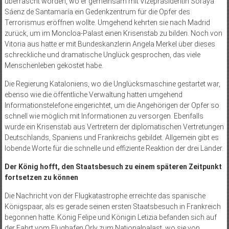
überrascht worden, wo er gemeinsam mit Vizepräsidentin Soraya
Sáenz de Santamaría ein Gedenkzentrum für die Opfer des
Terrorismus eröffnen wollte. Umgehend kehrten sie nach Madrid
zurück, um im Moncloa-Palast einen Krisenstab zu bilden. Noch von
Vitoria aus hatte er mit Bundeskanzlerin Angela Merkel über dieses
schreckliche und dramatische Unglück gesprochen, das viele
Menschenleben gekostet habe.
Die Regierung Kataloniens, wo die Unglücksmaschine gestartet war,
ebenso wie die öffentliche Verwaltung hatten umgehend
Informationstelefone eingerichtet, um die Angehörigen der Opfer so
schnell wie möglich mit Informationen zu versorgen. Ebenfalls
wurde ein Krisenstab aus Vertretern der diplomatischen Vertretungen
Deutschlands, Spaniens und Frankreichs gebildet. Allgemein gibt es
lobende Worte für die schnelle und effiziente Reaktion der drei Länder.
Der König hofft, den Staatsbesuch zu einem späteren Zeitpunkt
fortsetzen zu können
Die Nachricht von der Flugkatastrophe erreichte das spanische
Königspaar, als es gerade seinen ersten Staatsbesuch in Frankreich
begonnen hatte. König Felipe und Königin Letizia befanden sich auf
der Fahrt vom Flughafen Orly zum Nationalpalast, wo sie von