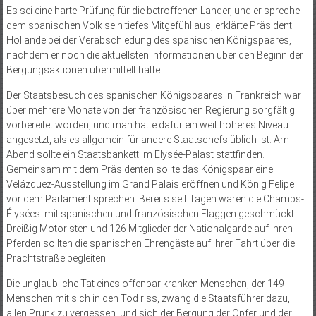
Es sei eine harte Prüfung für die betroffenen Länder, und er spreche
dem spanischen Volk sein tiefes Mitgefühl aus, erklärte Präsident
Hollande bei der Verabschiedung des spanischen Königspaares,
nachdem er noch die aktuellsten Informationen über den Beginn der
Bergungsaktionen übermittelt hatte.
Der Staatsbesuch des spanischen Königspaares in Frankreich war
über mehrere Monate von der französischen Regierung sorgfältig
vorbereitet worden, und man hatte dafür ein weit höheres Niveau
angesetzt, als es allgemein für andere Staatschefs üblich ist. Am
Abend sollte ein Staatsbankett im Elysée-Palast stattfinden.
Gemeinsam mit dem Präsidenten sollte das Königspaar eine
Velázquez-Ausstellung im Grand Palais eröffnen und König Felipe
vor dem Parlament sprechen. Bereits seit Tagen waren die Champs-
Élysées mit spanischen und französischen Flaggen geschmückt.
Dreißig Motoristen und 126 Mitglieder der Nationalgarde auf ihren
Pferden sollten die spanischen Ehrengäste auf ihrer Fahrt über die
Prachtstraße begleiten.
Die unglaubliche Tat eines offenbar kranken Menschen, der 149
Menschen mit sich in den Tod riss, zwang die Staatsführer dazu,
allen Prunk zu vergessen, und sich der Bergung der Opfer und der