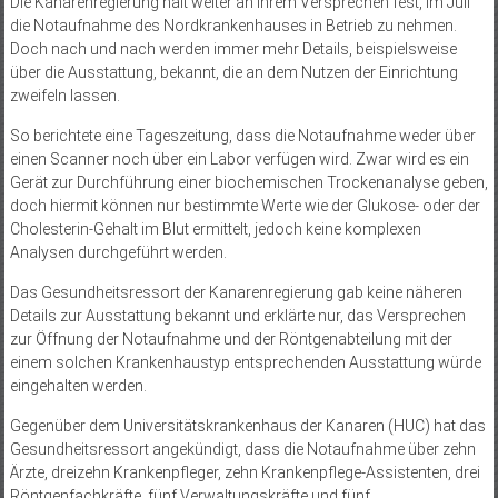
Die Kanarenregierung hält weiter an ihrem Versprechen fest, im Juli
die Notaufnahme des Nordkrankenhauses in Betrieb zu nehmen.
Doch nach und nach werden immer mehr Details, beispielsweise
über die Ausstattung, bekannt, die an dem Nutzen der Einrichtung
zweifeln lassen.
So berichtete eine Tageszeitung, dass die Notaufnahme weder über
einen Scanner noch über ein Labor verfügen wird. Zwar wird es ein
Gerät zur Durchführung einer biochemischen Trockenanalyse geben,
doch hiermit können nur bestimmte Werte wie der Glukose- oder der
Cholesterin-Gehalt im Blut ermittelt, jedoch keine komplexen
Analysen durchgeführt werden.
Das Gesundheitsressort der Kanarenregierung gab keine näheren
Details zur Ausstattung bekannt und erklärte nur, das Versprechen
zur Öffnung der Notaufnahme und der Röntgenabteilung mit der
einem solchen Krankenhaustyp entsprechenden Ausstattung würde
eingehalten werden.
Gegenüber dem Universitätskrankenhaus der Kanaren (HUC) hat das
Gesundheitsressort angekündigt, dass die Notaufnahme über zehn
Ärzte, dreizehn Krankenpfleger, zehn Krankenpflege-Assistenten, drei
Röntgenfachkräfte, fünf Verwaltungskräfte und fünf