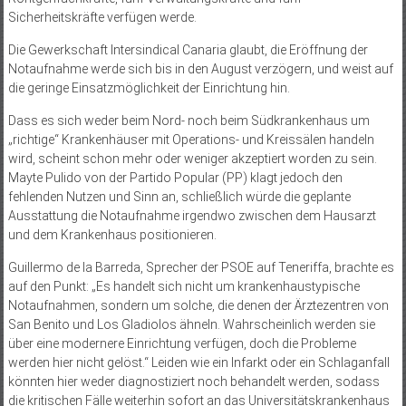
Sicherheitskräfte verfügen werde.
Die Gewerkschaft Intersindical Canaria glaubt, die Eröffnung der
Notaufnahme werde sich bis in den August verzögern, und weist auf
die geringe Einsatzmöglichkeit der Einrichtung hin.
Dass es sich weder beim Nord- noch beim Südkrankenhaus um
„richtige“ Krankenhäuser mit Operations- und Kreissälen handeln
wird, scheint schon mehr oder weniger akzeptiert worden zu sein.
Mayte Pulido von der Partido Popular (PP) klagt jedoch den
fehlenden Nutzen und Sinn an, schließlich würde die geplante
Ausstattung die Notaufnahme irgendwo zwischen dem Hausarzt
und dem Krankenhaus positionieren.
Guillermo de la Barreda, Sprecher der PSOE auf Teneriffa, brachte es
auf den Punkt: „Es handelt sich nicht um krankenhaustypische
Notaufnahmen, sondern um solche, die denen der Ärztezentren von
San Benito und Los Gladiolos ähneln. Wahrscheinlich werden sie
über eine modernere Einrichtung verfügen, doch die Probleme
werden hier nicht gelöst.“ Leiden wie ein Infarkt oder ein Schlaganfall
könnten hier weder diagnostiziert noch behandelt werden, sodass
die kritischen Fälle weiterhin sofort an das Universitätskrankenhaus