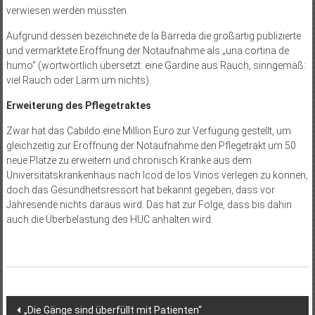
verwiesen werden müssten.
Aufgrund dessen bezeichnete de la Barreda die großartig publizierte
und vermarktete Eröffnung der Notaufnahme als „una cortina de
humo“ (wortwörtlich übersetzt: eine Gardine aus Rauch, sinngemäß:
viel Rauch oder Lärm um nichts).
Erweiterung des Pflegetraktes
Zwar hat das Cabildo eine Million Euro zur Verfügung gestellt, um
gleichzeitig zur Eröffnung der Notaufnahme den Pflegetrakt um 50
neue Plätze zu erweitern und chronisch Kranke aus dem
Universitätskrankenhaus nach Icod de los Vinos verlegen zu können,
doch das Gesundheitsressort hat bekannt gegeben, dass vor
Jahresende nichts daraus wird. Das hat zur Folge, dass bis dahin
auch die Überbelastung des HUC anhalten wird.
Beitragsnavigation
„Die Gänge sind überfüllt mit Patienten“