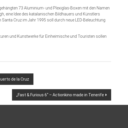
fgehängten 73 Aluminium- und Plexiglas-Boxen mit den Namen
h, eine Idee des katalanischen Bildhauers und Künstlers
in Santa Cruz im Jahr 1995 soll durch neue LED-Beleuchtung
turen und Kunstwerke für Einheimische und Touristen sollen
uerto de la Cruz
„Fast & Furious 6“ – Actionkino made in Tenerife