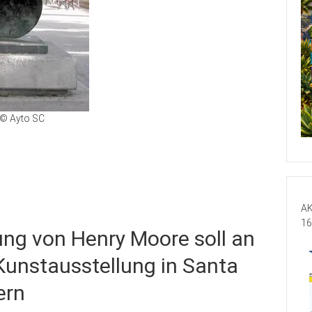
© Ayto SC
AK
16
ung von Henry Moore soll an
 Kunstausstellung in Santa
ern