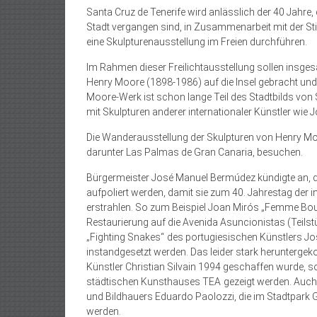
Santa Cruz de Tenerife wird anlässlich der 40 Jahre, 
Stadt vergangen sind, in Zusammenarbeit mit der Sti
eine Skulpturenausstellung im Freien durchführen.
Im Rahmen dieser Freilichtausstellung sollen insg
Henry Moore (1898-1986) auf die Insel gebracht und 
Moore-Werk ist schon lange Teil des Stadtbilds von
mit Skulpturen anderer internationaler Künstler wie 
Die Wanderausstellung der Skulpturen von Henry Mo
darunter Las Palmas de Gran Canaria, besuchen.
Bürgermeister José Manuel Bermúdez kündigte an, 
aufpoliert werden, damit sie zum 40. Jahrestag der 
erstrahlen. So zum Beispiel Joan Mirós „Femme Boutei
Restaurierung auf die Avenida Asuncionistas (Teils
„Fighting Snakes“ des portugiesischen Künstlers Jos
instandgesetzt werden. Das leider stark herunter
Künstler Christian Silvain 1994 geschaffen wurde, so
städtischen Kunsthauses TEA gezeigt werden. Auch 
und Bildhauers Eduardo Paolozzi, die im Stadtpark Ga
werden.