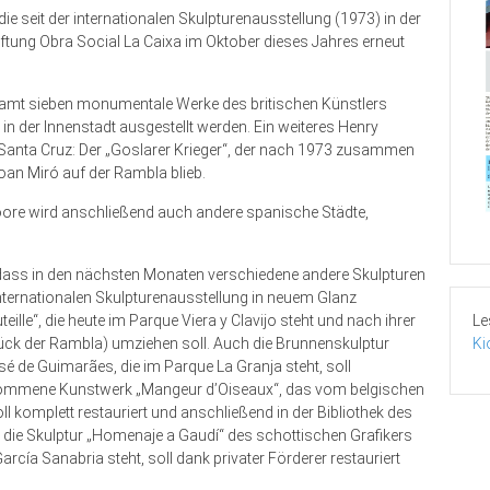
die seit der internationalen Skulpturenausstellung (1973) in der
ftung Obra Social La Caixa im Oktober dieses Jahres erneut
esamt sieben monumentale Werke des britischen Künstlers
in der Innenstadt ausgestellt werden. Ein weiteres Henry
 Santa Cruz: Der „Goslarer Krieger“, der nach 1973 zusammen
Joan Miró auf der Rambla blieb.
ore wird anschließend auch andere spanische Städte,
dass in den nächsten Monaten verschiedene andere Skulpturen
internationalen Skulpturenausstellung in neuem Glanz
Le
lle“, die heute im Parque Viera y Clavijo steht und nach ihrer
Ki
tück der Rambla) umziehen soll. Auch die Brunnenskulptur
é de Guimarães, die im Parque La Granja steht, soll
gekommene Kunstwerk „Mangeur d’Oiseaux“, das vom belgischen
ll komplett restauriert und anschließend in der Bibliothek des
die Skulptur „Homenaje a Gaudí“ des schottischen Grafikers
rcía Sanabria steht, soll dank privater Förderer restauriert