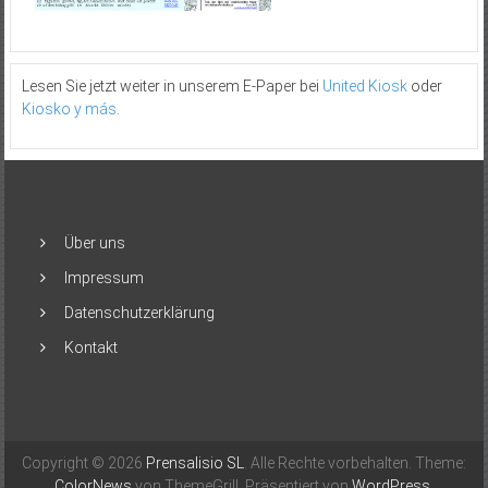
Lesen Sie jetzt weiter in unserem E-Paper bei
United Kiosk
oder
Kiosko y más
.
Über uns
Impressum
Datenschutzerklärung
Kontakt
Copyright © 2026
Prensalisio SL
. Alle Rechte vorbehalten. Theme:
ColorNews
von ThemeGrill. Präsentiert von
WordPress
.