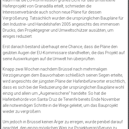
Kaum hat die EU-Kommission grünes Licht für das umstrittene
Hafenprojekt von Granadilla erteilt, schmieden die
Interessenverbände auch schon neue Pläne für dessen
Vergrößerung. Tatsächlich wurden die ursprünglichen Baupläne für
den Industrie- und Handelshafen 2005 angesichts des immensen
Drucks, den Projektgegner und Umweltschützer ausübten, um
einiges reduziert.
Erst danach bestand überhaupt eine Chance, dass die Pläne den
geübten Augen der EU-Kommissare standhielten, die das Projekt auf
seine Auswirkungen auf die Umwelt hin überprüften.
Knapp zwei Wochen nachdem Brüssel nach mehrmaligen
Verzögerungen dem Bauvorhaben schließlich seinen Segen erteilte,
wird angesichts der jüngsten Pläne der Hafenbefürworter ersichtlich,
dass es sich bei der Reduzierung der ursprünglichen Baupläne wohl
einzig und allein um „Augenwischerei“ handelte. So hat die
Hafenbehörde von Santa Cruz de Tenerife bereits Ende November
alle notwendigen Schritte in die Wege geleitet, um das Bauprojekt
wieder zu vergrößern.
Um jedoch in Brüssel keinen Ärger zu erregen, wurde penibel darauf
geachtet, den einzig möglichen Weg zur Projektvergrößerung zu