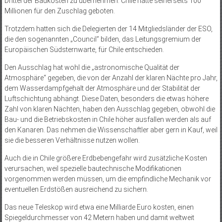
Drittel der Baukosten zu übernehmen. Chile hatte seinerseits 100
Millionen für den Zuschlag geboten.
Trotzdem hatten sich die Delegierten der 14 Mitgliedsländer der ESO,
die den sogenannten „Council” bilden, das Leitungsgremium der
Europäischen Südsternwarte, für Chile entschieden.
Den Ausschlag hat wohl die „astronomische Qualität der
Atmosphäre“ gegeben, die von der Anzahl der klaren Nächte pro Jahr,
dem Wasserdampfgehalt der Atmosphäre und der Stabilität der
Luftschichtung abhängt. Diese Daten, besonders die etwas höhere
Zahl von klaren Nächten, haben den Ausschlag gegeben, obwohl die
Bau- und die Betriebskosten in Chile höher ausfallen werden als auf
den Kanaren. Das nehmen die Wissenschaftler aber gern in Kauf, weil
sie die besseren Verhältnisse nutzen wollen.
Auch die in Chile größere Erdbebengefahr wird zusätzliche Kosten
verursachen, weil spezielle bautechnische Modifikationen
vorgenommen werden müssen, um die empfindliche Mechanik vor
eventuellen Erdstößen ausreichend zu sichern.
Das neue Teleskop wird etwa eine Milliarde Euro kosten, einen
Spiegeldurchmesser von 42 Metern haben und damit weltweit