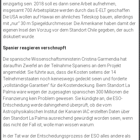
einzigartig sein. 2018 soll es dann seine Arbeit aufnehmen,
insgesamt 700 Arbeitsplätze werden durch das E-ELT geschaffen.
Die USA wollen auf Hawaii ein ähnliches Teleskop bauen, allerdings
mit „nur“ 30 m Spiegeldurchmesser. Die Amerikaner haben damit der
eigenen Insel den Vorzug vor dem Standort Chile gegeben, der auch
diskutiert wurde.
Spanier reagieren verschnupft
Die spanische Wissenschaftsministerin Cristina Garmendia hat
daraufhin Zweifel an der Teilnahme Spaniens an dem Projekt
angemeldet. Sie führte aus, dass die Kosten seitens der 14
Teilnehmerstaaten noch keineswegs gedeckt seien und forderte
„vollständige Garantien“ für die Kostendeckung. Beim Standort La
Palma wäre wegen der zugesagten spanischen 300 Millionen die
Finanzierung kein Problem gewesen. Sie kündigte an, die ESO-
Entscheidung werde dahingehend überprüft, ob die vom
Astrophysikalischen Institut der Kanaren IAC erstellten Daten über
den Standort La Palma ausreichend gewürdigt worden seien, wenn
das nicht der Fall ist, wolle man wissen warum.
In der Tat war der Entscheidungsprozess der ESO alles andere als