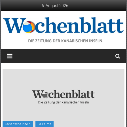
Zum
6. August 2026
Inhalt
springen
Wochenblatt
die
Zeitung
der
Kanarischen
Inseln
Kanarische Inseln
La Palma