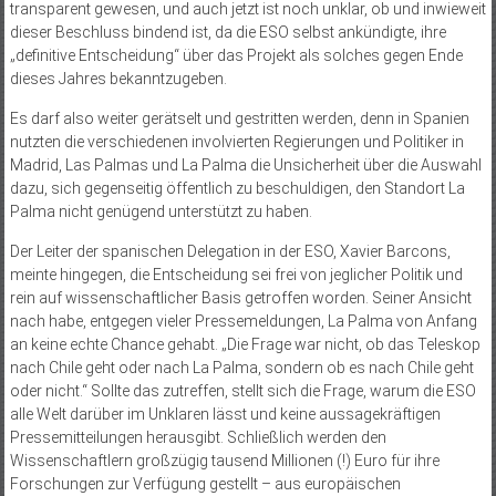
transparent gewesen, und auch jetzt ist noch unklar, ob und inwieweit
dieser Beschluss bindend ist, da die ESO selbst ankündigte, ihre
„definitive Entscheidung“ über das Projekt als solches gegen Ende
dieses Jahres bekanntzugeben.
Es darf also weiter gerätselt und gestritten werden, denn in Spanien
nutzten die verschiedenen involvierten Regierungen und Politiker in
Madrid, Las Palmas und La Palma die Unsicherheit über die Auswahl
dazu, sich gegenseitig öffentlich zu beschuldigen, den Standort La
Palma nicht genügend unterstützt zu haben.
Der Leiter der spanischen Delegation in der ESO, Xavier Barcons,
meinte hingegen, die Entscheidung sei frei von jeglicher Politik und
rein auf wissenschaftlicher Basis getroffen worden. Seiner Ansicht
nach habe, entgegen vieler Pressemeldungen, La Palma von Anfang
an keine echte Chance gehabt. „Die Frage war nicht, ob das Teleskop
nach Chile geht oder nach La Palma, sondern ob es nach Chile geht
oder nicht.“ Sollte das zutreffen, stellt sich die Frage, warum die ESO
alle Welt darüber im Unklaren lässt und keine aussagekräftigen
Pressemitteilungen herausgibt. Schließlich werden den
Wissenschaftlern großzügig tausend Millionen (!) Euro für ihre
Forschungen zur Verfügung gestellt – aus europäischen