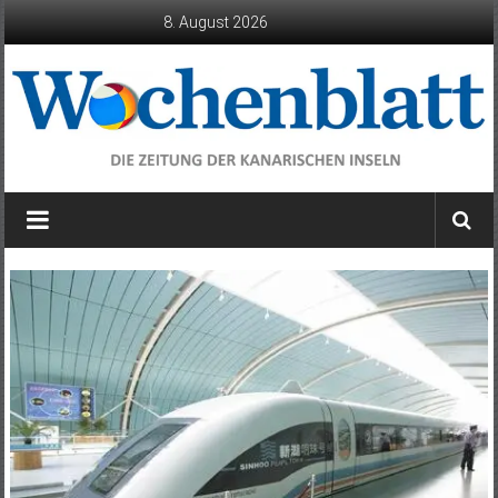
Zum
8. August 2026
Inhalt
springen
Wochenblatt
die
Zeitung
der
Kanarischen
Inseln