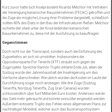
Kurz zuvor hatte sich Inselpräsident Ricardo Melchior mit Vertretern
der Vereinigung kanarischer Bauunternehmen (FECAC) getroffen und
die Züge als mögliche Lösung ihrer Probleme dargestellt, schließlich
sollten 80% des Etats in den Bau der Infrastrukturen fließen. Melchior
sicherte den stark unter der Krise leidenden kanarischen
Bauunternehmen zu, diese mit der Ausführung zu beauftragen.
Gegenstimmen
Doch nicht nur der Transrapid, sondern auch die Einführung des
Zugverkehrs an sich ist umstritten. Insbesondere die
Oppositionspartei Por Tenerife (XTF) sträubt sich gegen die
Zugprojekte. Sprecher Ramón Trujillo erklärte Ende Juli, allein der
Südzug würde den Jahreshaushalt der Inselregierung um das
Vierfache überschreiten. Wie üblich würden die Kosten im Laufe der
Durchführung sogar noch ansteigen. Alle drei Züge (Südzug
Teneriffa, Nordzug Teneriffa, Zug Gran Canaria) würden
schlussendlich über fünf Milliarden Euro kosten. Anderswo werde
das Geld mehr gebraucht und könnte sinnvoller eingesetzt werden.
Außerdem kritisierte Trujillo das Fehlen eines allgemeinen Plans zur
nachhaltigen Mobilität, welcher auch das Bustransportsystem