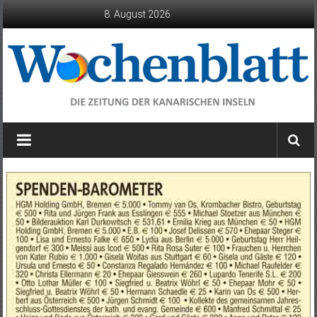
Zum
8. August 2026
Inhalt
springen
Wochenblatt
die
Zeitung
der
Kanarischen
Inseln