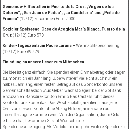
Gemeinde-Hilfsstellen in Puerto de la Cruz: „Virgen de los
Dolores“, „San Juan de Padua“, „La Candelaria“ und „Peña de
Francia“
(12/12) zusammen Euro 2.000
Sozialer Speisesaal Casa de Acogida María Blanca, Puerto de la
Cruz
(12/12) Euro 570
Kinder-Tageszentrum Padre Laraña –
Weihnachtsbescherung
(12/12) Euro 899,29
Einladung an unsere Leser zum Mitmachen
Die Idee ist ganz einfach: Sie spenden einen Einmalbetrag oder sagen
zu, monatlich ein Jahr lang, „Überwinterer“ vielleicht auch nur ein
halbes Jahr lang, einen festen Betrag auf das Sonderkonto unserer
Gemeinschaftsaktion „Aus Geben wächst Segen“ bei der Sol Bank
einzuzahlen. Bankdirektor Don Emilio Bas Castells führt dieses
Konto für uns kos­tenlos. Das Wochenblatt garantiert, dass jeder
Cent von diesem Konto ohne Abzug Hilfsorganisationen auf
Teneriffa zugute kommen wird. Von der Organisation, die Ihr Geld
erhalten hat, bekommen Sie auf Wunsch eine
Spendenbescheinigung. Als Vorbild für mögliche weitere Spender zur