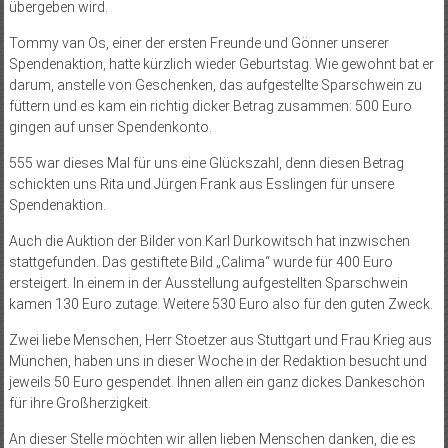
übergeben wird.
Tommy van Os, einer der ersten Freunde und Gönner unserer
Spendenaktion, hatte kürzlich wieder Geburtstag. Wie gewohnt bat er
darum, anstelle von Geschenken, das aufgestellte Sparschwein zu
füttern und es kam ein richtig dicker Betrag zusammen: 500 Euro
gingen auf unser Spendenkonto.
555 war dieses Mal für uns eine Glückszahl, denn diesen Betrag
schickten uns Rita und Jürgen Frank aus Esslingen für unsere
Spendenaktion.
Auch die Auktion der Bilder von Karl Durkowitsch hat inzwischen
stattgefunden. Das gestiftete Bild „Calima“ wurde für 400 Euro
ersteigert. In einem in der Ausstellung aufgestellten Sparschwein
kamen 130 Euro zutage. Weitere 530 Euro also für den guten Zweck.
Zwei liebe Menschen, Herr Stoetzer aus Stuttgart und Frau Krieg aus
München, haben uns in dieser Woche in der Redaktion besucht und
jeweils 50 Euro gespendet. Ihnen allen ein ganz dickes Dankeschön
für ihre Großherzigkeit.
An dieser Stelle möchten wir allen lieben Menschen danken, die es