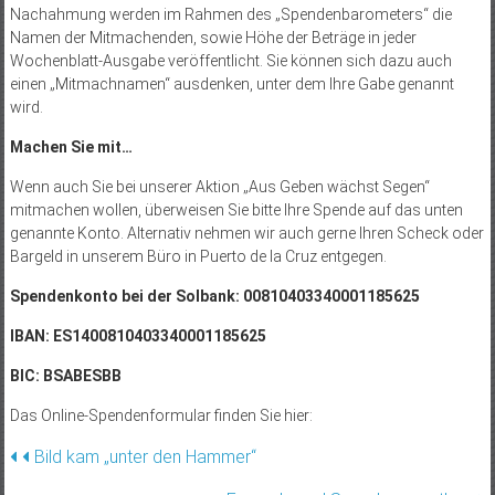
Nachahmung werden im Rahmen des „Spendenbarometers“ die
Namen der Mitmachenden, sowie Höhe der Beträge in jeder
Wochenblatt-Ausgabe veröffentlicht. Sie können sich dazu auch
einen „Mitmachnamen“ ausdenken, unter dem Ihre Gabe genannt
wird.
Machen Sie mit…
Wenn auch Sie bei unserer Aktion „Aus Geben wächst Segen“
mitmachen wollen, überweisen Sie bitte Ihre Spende auf das unten
genannte Konto. Alternativ nehmen wir auch gerne Ihren Scheck oder
Bargeld in unserem Büro in Puerto de la Cruz entgegen.
Spendenkonto bei der Solbank: 00810403340001185625
IBAN: ES1400810403340001185625
BIC: BSABESBB
Das Online-Spendenformular finden Sie hier:
Beitragsnavigation
Bild kam „unter den Hammer“