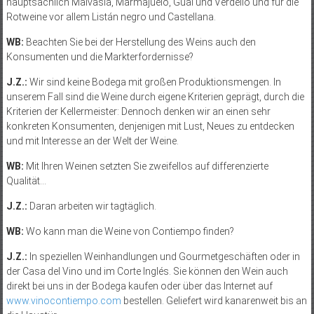
haupt­sächlich Malvasia, Marmajuelo, Gual und Verdello und für die
Rotweine vor allem Listán negro und Castellana.
WB:
Beachten Sie bei der Herstellung des Weins auch den
Konsumenten und die Markterfordernisse?
J.Z.:
Wir sind keine Bodega mit großen Produktionsmengen. In
unserem Fall sind die Weine durch eigene Kriterien geprägt, durch die
Kriterien der Kellermeister: Dennoch denken wir an einen sehr
konkreten Konsumenten, denjenigen mit Lust, Neues zu entdecken
und mit Interesse an der Welt der Weine.
WB:
Mit Ihren Weinen setzten Sie zweifellos auf differenzierte
Qualität…
J.Z.:
Daran arbeiten wir tagtäglich.
WB:
Wo kann man die Weine von Contiempo finden?
J.Z.:
In speziellen Weinhandlungen und Gourmetgeschäften oder in
der Casa del Vino und im Corte Inglés. Sie können den Wein auch
direkt bei uns in der Bodega kaufen oder über das Internet auf
www.vinocontiempo.com
bestellen. Geliefert wird kanarenweit bis an