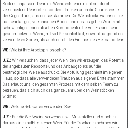
Bodens anpassen. Denn die Weine entstehen nicht nur durch
verschiedene Rebsorten, sondern drücken auch die Charakteris­tik
der Gegend aus, aus der sie stammen. Die Weinstöcke wachsen hier
auf sehr kargen, vulkanischen Böden und daraus gehen Weine mit
sehr wichtigen mineralischen Kom­ponenten hervor. Es sind sehr
geschmackvolle Weine, mit viel Persönlichkeit, sowohl aufgrund der
verwendeten Sorten, als auch durch den Einfluss des Heimatbodens.
WB:
Wie ist Ihre Arbeitsphilosophie?
J.Z.:
Wir versuchen, dass jeder Wein, den wir erzeugen, das Potential
der angebauten Rebsorte und des Anbaugebiets auf die
bestmögliche Weise ausdrückt. Die Abfüllung geschieht im eigenen
Haus, so dass alle verwendeten Trauben aus eigener Ernte stammen.
Das erlaubt uns, den gesamten Prozess mit dem selben Team zu
betreuen, das sich auch das ganze Jahr über den Weinstöcken
widmet.
WB:
Welche Rebsorten verwenden Sie?
J.Z.:
Für die Weißweine verwenden wir Muskateller und machen
daraus einen halbtrockenen Wein. Für die Tro­ckenen nehmen wir