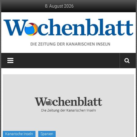
Zum
8. August 2026
Inhalt
springen
Wochenblatt
die
Zeitung
der
Kanarischen
Inseln
Kanarische Inseln
Spanien