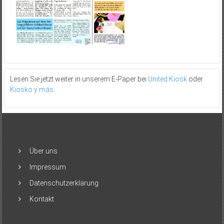
Lesen Sie jetzt weiter in unserem E-Paper bei
United Kiosk
oder
Kiosko y más
.
Über uns
Impressum
Datenschutzerklärung
Kontakt