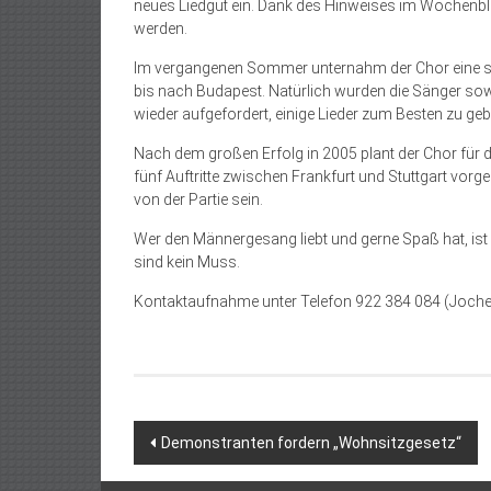
neues Liedgut ein. Dank des Hinweises im Wochenbl
werden.
Im vergangenen Sommer unternahm der Chor eine si
bis nach Budapest. Natürlich wurden die Sänger s
wieder aufgefordert, einige Lieder zum Besten zu ge
Nach dem großen Erfolg in 2005 plant der Chor für
fünf Auftritte zwischen Frankfurt und Stuttgart vor
von der Partie sein.
Wer den Männergesang liebt und gerne Spaß hat, is
sind kein Muss.
Kontaktaufnahme unter Telefon 922 384 084 (Joche
Beitragsnavigation
Demonstranten fordern „Wohnsitzgesetz“