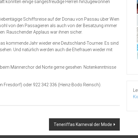
att konnten einige sangesfreudige Herren hinzugewonnen
ebentägige Schiffsreise auf der Donau von Passau über Wien
owohl von den Passagieren als auch von der Besatzung immer
ben. Rauschender Applaus war ihnen sicher.
 das kommende Jahr wieder eine Deutschland-Tournee. Es sind
gesehen. Und natürlich werden auch die Ehefrauen wieder mit
t beim Männerchor del Norte gerne gesehen. Notenkenntnisse
n Fresdorf) oder 922 342 336 (Heinz-Bodo Reinsch).
Le
Ki
Teneriffas Karneval der Mode