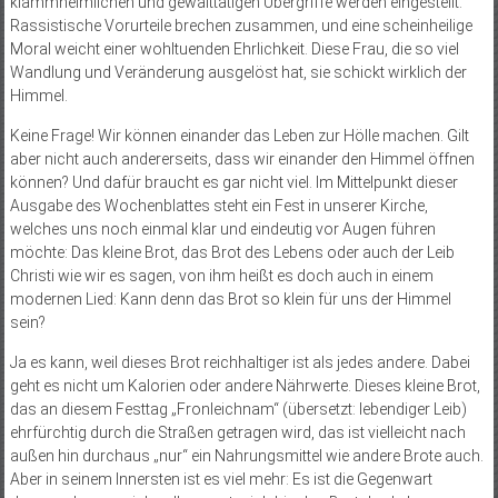
klammheimlichen und gewalttätigen Übergriffe werden eingestellt.
Rassistische Vorurteile brechen zusammen, und eine scheinheilige
Moral weicht einer wohltuenden Ehrlichkeit. Diese Frau, die so viel
Wandlung und Veränderung ausgelöst hat, sie schickt wirklich der
Himmel.
Keine Frage! Wir können einander das Leben zur Hölle machen. Gilt
aber nicht auch andererseits, dass wir einander den Himmel öffnen
können? Und dafür braucht es gar nicht viel. Im Mittelpunkt dieser
Ausgabe des Wochenblattes steht ein Fest in unserer Kirche,
welches uns noch einmal klar und eindeutig vor Augen führen
möchte: Das kleine Brot, das Brot des Lebens oder auch der Leib
Christi wie wir es sagen, von ihm heißt es doch auch in einem
modernen Lied: Kann denn das Brot so klein für uns der Himmel
sein?
Ja es kann, weil dieses Brot reichhaltiger ist als jedes andere. Dabei
geht es nicht um Kalorien oder andere Nährwerte. Dieses kleine Brot,
das an diesem Festtag „Fronleichnam“ (übersetzt: lebendiger Leib)
ehrfürchtig durch die Straßen getragen wird, das ist vielleicht nach
außen hin durchaus „nur“ ein Nahrungsmittel wie andere Brote auch.
Aber in seinem Innersten ist es viel mehr: Es ist die Gegenwart