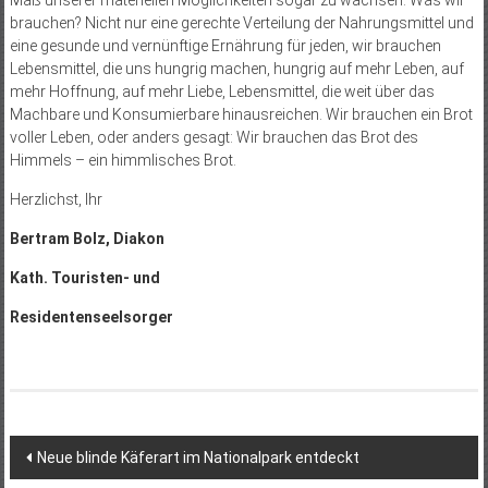
Maß unserer materiellen Möglichkeiten sogar zu wachsen. Was wir
brauchen? Nicht nur eine gerechte Verteilung der Nahrungsmittel und
eine gesunde und vernünftige Ernährung für jeden, wir brauchen
Lebensmittel, die uns hungrig machen, hungrig auf mehr Leben, auf
mehr Hoffnung, auf mehr Liebe, Lebensmittel, die weit über das
Machbare und Konsumierbare hinausreichen. Wir brauchen ein Brot
voller Leben, oder anders gesagt: Wir brauchen das Brot des
Himmels – ein himmlisches Brot.
Herzlichst, Ihr
Bertram Bolz, Diakon
Kath. Touristen- und
Residentenseelsorger
Beitragsnavigation
Neue blinde Käferart im Nationalpark entdeckt