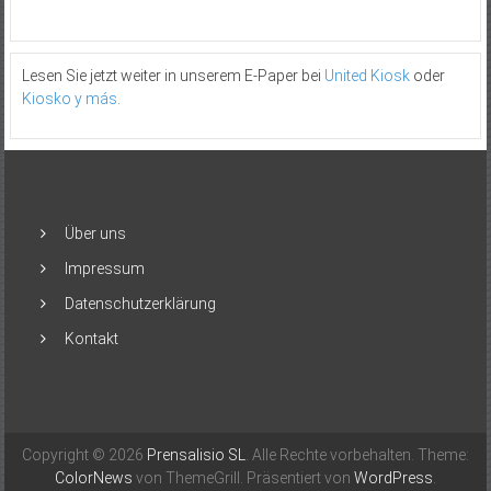
Lesen Sie jetzt weiter in unserem E-Paper bei
United Kiosk
oder
Kiosko y más
.
Über uns
Impressum
Datenschutzerklärung
Kontakt
Copyright © 2026
Prensalisio SL
. Alle Rechte vorbehalten. Theme:
ColorNews
von ThemeGrill. Präsentiert von
WordPress
.