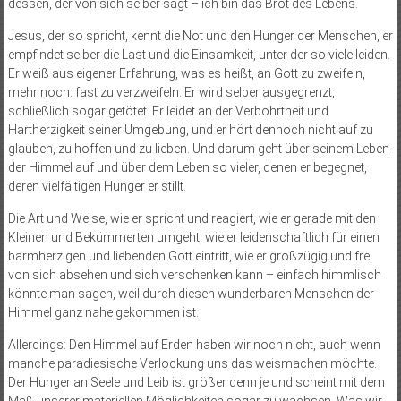
dessen, der von sich selber sagt – ich bin das Brot des Lebens.
Jesus, der so spricht, kennt die Not und den Hunger der Menschen, er
empfindet selber die Last und die Einsamkeit, unter der so viele leiden.
Er weiß aus eigener Erfahrung, was es heißt, an Gott zu zweifeln,
mehr noch: fast zu verzweifeln. Er wird selber ausgegrenzt,
schließlich sogar getötet. Er leidet an der Verbohrtheit und
Hartherzigkeit seiner Umgebung, und er hört dennoch nicht auf zu
glauben, zu hoffen und zu lieben. Und darum geht über seinem Leben
der Himmel auf und über dem Leben so vieler, denen er begegnet,
deren vielfältigen Hunger er stillt.
Die Art und Weise, wie er spricht und reagiert, wie er gerade mit den
Kleinen und Bekümmerten umgeht, wie er leidenschaftlich für einen
barmherzigen und liebenden Gott eintritt, wie er großzügig und frei
von sich absehen und sich verschenken kann – einfach himmlisch
könnte man sagen, weil durch diesen wunderbaren Menschen der
Himmel ganz nahe gekommen ist.
Allerdings: Den Himmel auf Erden haben wir noch nicht, auch wenn
manche paradiesische Verlockung uns das weismachen möchte.
Der Hunger an Seele und Leib ist größer denn je und scheint mit dem