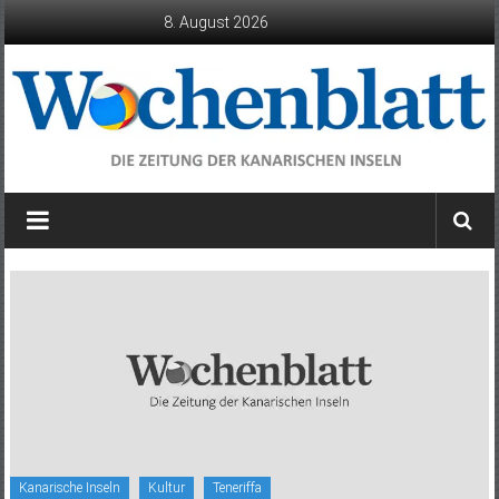
Zum
8. August 2026
Inhalt
springen
Wochenblatt
die
Zeitung
der
Kanarischen
Inseln
Kanarische Inseln
Kultur
Teneriffa