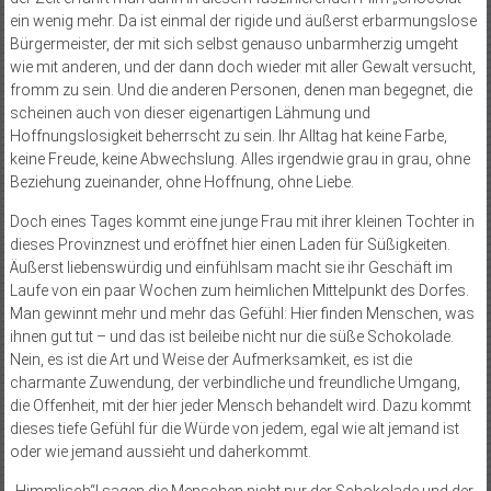
ein wenig mehr. Da ist einmal der rigide und äußerst erbarmungslose
Bürgermeister, der mit sich selbst genauso unbarmherzig umgeht
wie mit anderen, und der dann doch wieder mit aller Gewalt versucht,
fromm zu sein. Und die anderen Personen, denen man begegnet, die
scheinen auch von dieser eigenartigen Lähmung und
Hoffnungslosigkeit beherrscht zu sein. Ihr Alltag hat keine Farbe,
keine Freude, keine Abwechslung. Alles irgendwie grau in grau, ohne
Beziehung zueinander, ohne Hoffnung, ohne Liebe.
Doch eines Tages kommt eine junge Frau mit ihrer kleinen Tochter in
dieses Provinznest und eröffnet hier einen Laden für Süßigkeiten.
Äußerst liebenswürdig und einfühlsam macht sie ihr Geschäft im
Laufe von ein paar Wochen zum heimlichen Mittelpunkt des Dorfes.
Man gewinnt mehr und mehr das Gefühl: Hier finden Menschen, was
ihnen gut tut – und das ist beileibe nicht nur die süße Schokolade.
Nein, es ist die Art und Weise der Aufmerksamkeit, es ist die
charmante Zuwendung, der verbindliche und freundliche Umgang,
die Offenheit, mit der hier jeder Mensch behandelt wird. Dazu kommt
dieses tiefe Gefühl für die Würde von jedem, egal wie alt jemand ist
oder wie jemand aussieht und daherkommt.