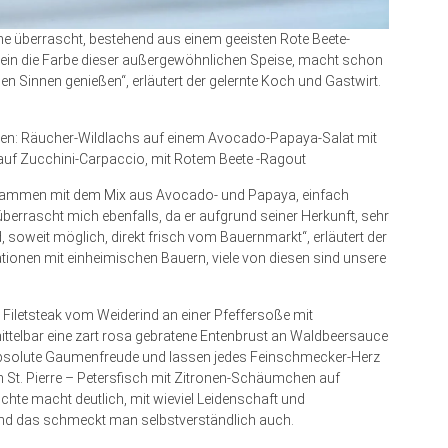
e überrascht, bestehend aus einem geeisten Rote Beete-
llein die Farbe dieser außergewöhnlichen Speise, macht schon
len Sinnen genießen“, erläutert der gelernte Koch und Gastwirt.
en: Räucher-Wildlachs auf einem Avocado-Papaya-Salat mit
 auf Zucchini-Carpaccio, mit Rotem Beete -Ragout
usammen mit dem Mix aus Avocado- und Papaya, einfach
berrascht mich ebenfalls, da er aufgrund seiner Herkunft, sehr
, soweit möglich, direkt frisch vom Bauernmarkt“, erläutert der
tionen mit einheimischen Bauern, viele von diesen sind unsere
 Filetsteak vom Weiderind an einer Pfeffersoße mit
telbar eine zart rosa gebratene Entenbrust an Waldbeersauce
ne absolute Gaumenfreude und lassen jedes Feinschmecker-Herz
 St. Pierre – Petersfisch mit Zitronen-Schäumchen auf
chte macht deutlich, mit wieviel Leidenschaft und
 und das schmeckt man selbstverständlich auch.