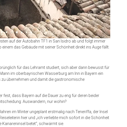
en auf der Autobahn TF1 in San Isidro ab und folgt immer
 einem das Gebäude mit seiner Schönheit direkt ins Auge fällt.
prünglich für das Lehramt studiert, sich aber dann bewusst für
m Mann im oberbayrischen Wasserburg am Inn in Bayern ein
s zu übernehmen und damit die gastronomische
fest, dass Bayern auf die Dauer zu eng für deren beider
 Entscheidung: Auswandern, nur wohin?
Jahren im Winter ungeplant erstmalig nach Teneriffa, der Insel
eiseleiterin hier und „ich verliebte mich sofort in die Schönheit
e Kanareninsel bietet“, schwärmt sie.