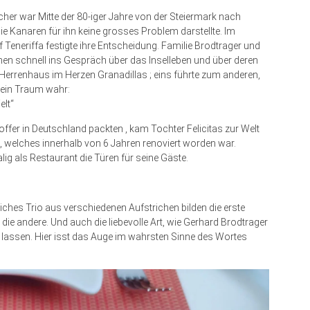
her war Mitte der 80-iger Jahre von der Steiermark nach
 Kanaren für ihn keine grosses Problem darstellte. Im
Teneriffa festigte ihre Entscheidung. Familie Brodtrager und
men schnell ins Gespräch über das Inselleben und über deren
Herrenhaus im Herzen Granadillas ; eins führte zum anderen,
 ein Traum wahr:
elt“
ffer in Deutschland packten , kam Tochter Felicitas zur Welt
e, welches innerhalb von 6 Jahren renoviert worden war.
g als Restaurant die Türen für seine Gäste.
iches Trio aus verschiedenen Aufstrichen bilden die erste
ie andere. Und auch die liebevolle Art, wie Gerhard Brodtrager
 lassen. Hier isst das Auge im wahrsten Sinne des Wortes