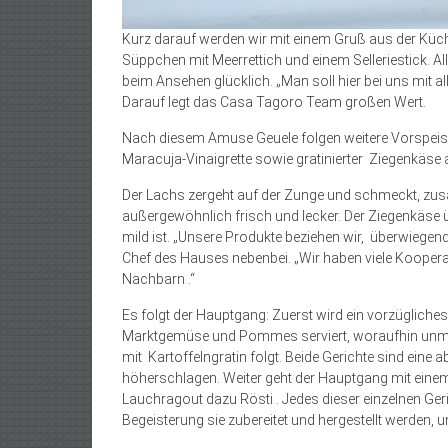
Kurz darauf werden wir mit einem Gruß aus der Küch
Süppchen mit Meerrettich und einem Selleriestick. A
beim Ansehen glücklich. „Man soll hier bei uns mit al
Darauf legt das Casa Tagoro Team großen Wert.
Nach diesem Amuse Geuele folgen weitere Vorspeis
Maracuja-Vinaigrette sowie gratinierter Ziegenkäse
Der Lachs zergeht auf der Zunge und schmeckt, z
außergewöhnlich frisch und lecker. Der Ziegenkäse ü
mild ist. „Unsere Produkte beziehen wir, überwiegend
Chef des Hauses nebenbei. „Wir haben viele Koopera
Nachbarn .“
Es folgt der Hauptgang: Zuerst wird ein vorzügliches
Marktgemüse und Pommes serviert, woraufhin unmit
mit Kartoffelngratin folgt. Beide Gerichte sind ei
höherschlagen. Weiter geht der Hauptgang mit einem
Lauchragout dazu Rösti . Jedes dieser einzelnen Geri
Begeisterung sie zubereitet und hergestellt werden,