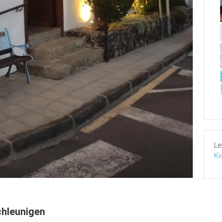
Le
Ki
chleunigen