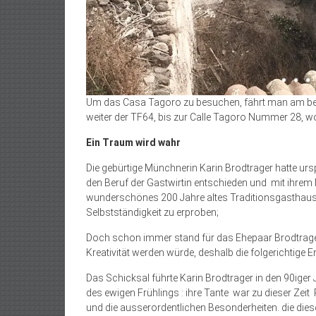
Um das Casa Tagoro zu besuchen, fährt man am best
weiter der TF64, bis zur Calle Tagoro Nummer 28, wo
Ein Traum wird wahr
Die gebürtige Münchnerin Karin Brodtrager hatte urs
den Beruf der Gastwirtin entschieden und mit ihre
wunderschönes 200 Jahre altes Traditionsgasthau
Selbstständigkeit zu erproben;
Doch schon immer stand für das Ehepaar Brodtrager 
Kreativität werden würde, deshalb die folgerichtige
Das Schicksal führte Karin Brodtrager in den 90iger 
des ewigen Frühlings : ihre Tante war zu dieser Zeit R
und die ausserordentlichen Besonderheiten. die dies