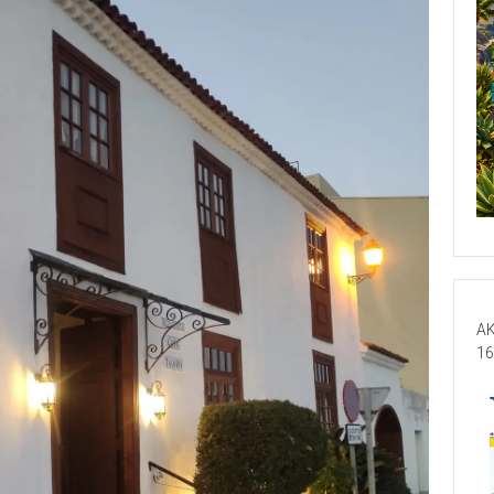
AK
16