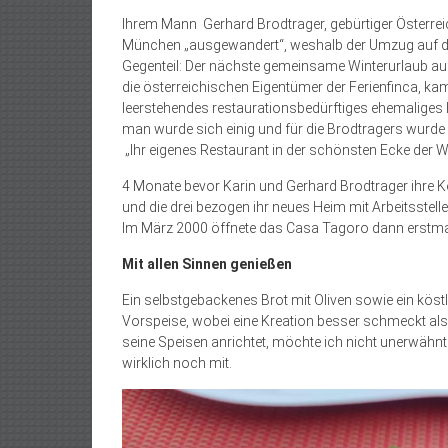
Ihrem Mann Gerhard Brodtrager, gebürtiger Österreic
München „ausgewandert“, weshalb der Umzug auf die
Gegenteil: Der nächste gemeinsame Winterurlaub auf 
die österreichischen Eigentümer der Ferienfinca, ka
leerstehendes restaurationsbedürftiges ehemaliges 
man wurde sich einig und für die Brodtragers wurde
„Ihr eigenes Restaurant in der schönsten Ecke der W
4 Monate bevor Karin und Gerhard Brodtrager ihre Ko
und die drei bezogen ihr neues Heim mit Arbeitsstell
Im März 2000 öffnete das Casa Tagoro dann erstmali
Mit allen Sinnen genießen
Ein selbstgebackenes Brot mit Oliven sowie ein köstl
Vorspeise, wobei eine Kreation besser schmeckt als d
seine Speisen anrichtet, möchte ich nicht unerwähnt
wirklich noch mit.