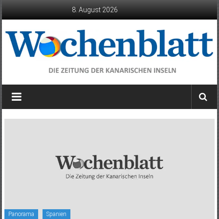
Zum
8. August 2026
Inhalt
springen
Wochenblatt
die
Zeitung
der
Kanarischen
Inseln
Panorama
Spanien