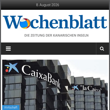
Zum
8. August 2026
Inhalt
springen
Wochenblatt
die
Zeitung
der
Kanarischen
Inseln
Wirtschaft