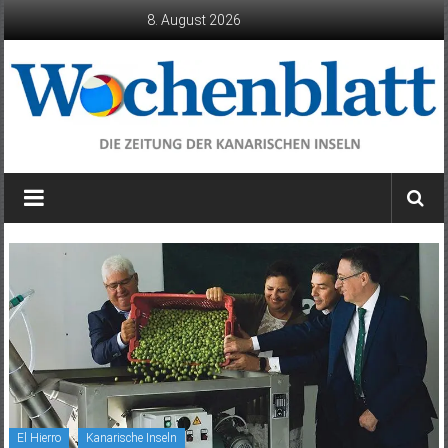
Zum
8. August 2026
Inhalt
springen
Wochenblatt
die
Zeitung
der
Kanarischen
Inseln
El Hierro
Kanarische Inseln