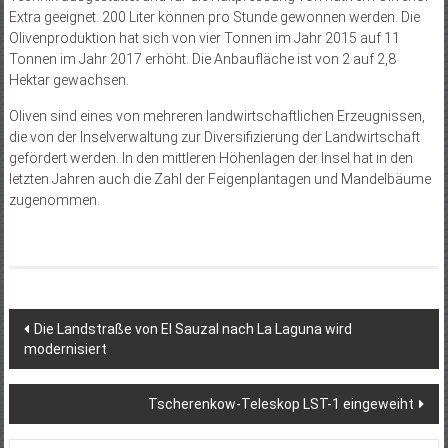
Extra geeignet. 200 Liter können pro Stunde gewonnen werden. Die
Olivenproduktion hat sich von vier Tonnen im Jahr 2015 auf 11
Tonnen im Jahr 2017 erhöht. Die Anbaufläche ist von 2 auf 2,8
Hektar gewachsen.
Oliven sind eines von mehreren landwirtschaftlichen Erzeugnissen,
die von der Inselverwaltung zur Diversifizierung der Landwirtschaft
gefördert werden. In den mittleren Höhenlagen der Insel hat in den
letzten Jahren auch die Zahl der Feigenplantagen und Mandelbäume
zugenommen.
Beitragsnavigation
Die Landstraße von El Sauzal nach La Laguna wird
modernisiert
Tscherenkow-Teleskop LST-1 eingeweiht