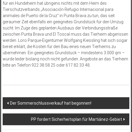
für ein Hundeheim hat übrigens nichts mit dem Heim des
Tierschutzverbands „Asociación Refugio Internacional para
animales de Puerto de la Cruz“ in Punta Brava zu tun, das seit
geraumer Zeit ebenfalls ein geeignetes Grundstück für den Umzug
sucht. Im Zuge des geplanten Ausbaus der Verbindungsstraße
zwischen Punta Brava und El Toscal muss das Tierheim abgerissen
werden. Loro Parque-Eigentümer Wolfgang Kiessling hat sich sogar
bereit erklärt, die Kosten für den Bau eines neuen Tierheims zu
übernehmen. Ein geeignetes Grundstück – mindestens 3.000 qm –
wurde leider bislang noch nicht gefunden. Angebote an das Tierheim
bitte an Telefon 922 38 58 25 oder 617 82 33 48.
Beitragsnavigation
Der Sommerschlussverkauf hat begonnen!
PP fordert Sicherheitsplan für Martiánez-Gebiet