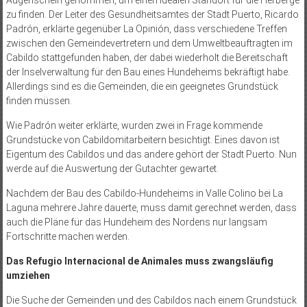
Augenschein genommen, um einen idealen Standort für die Herberge
zu finden. Der Leiter des Gesundheitsamtes der Stadt Puerto, Ricardo
Padrón, erklärte gegenüber La Opinión, dass verschiedene Treffen
zwischen den Gemeindevertretern und dem Umweltbeauftragten im
Cabildo stattgefunden haben, der dabei wiederholt die Bereitschaft
der Inselverwaltung für den Bau eines Hundeheims bekräftigt habe.
Allerdings sind es die Gemeinden, die ein geeignetes Grundstück
finden müssen.
Wie Padrón weiter erklärte, wurden zwei in Frage kommende
Grundstücke von Cabildomitarbeitern besichtigt. Eines davon ist
Eigentum des Cabildos und das andere gehört der Stadt Puerto. Nun
werde auf die Auswertung der Gutachter gewartet.
Nachdem der Bau des Cabildo-Hundeheims in Valle Colino bei La
Laguna mehrere Jahre dauerte, muss damit gerechnet werden, dass
auch die Pläne für das Hundeheim des Nordens nur langsam
Fortschritte machen werden.
Das Refugio Internacional de Animales muss zwangsläufig
umziehen
Die Suche der Gemeinden und des Cabildos nach einem Grundstück