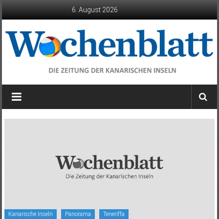
Zum
6. August 2026
Inhalt
springen
Wochenblatt
die
Zeitung
der
Kanarischen
Inseln
Kanarische Inseln
Panorama
Teneriffa