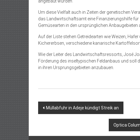
angebaut wurden.
Um diese Vielfalt auch in Zeiten der genetischen Ver
das Landwirtschaftsamt eine Finanzierungshilfe für
Gemüsearten in den ursprünglichen Anbaugebieten 
Auf der Liste stehen Getreidearten wie Weizen, Hafe
Kichererbsen, verschiedene kanarische Kartoffelsort
Wie der Leiter des Landwirtschaftsressorts, José Jo
Förderung des inseltypischen Feldanbaus und soll di
in ihren Ursprungsgebieten anzubauen.
Beitragsnavigation
Müllabfuhr in Adeje kündigt Streik an
Optica Colum