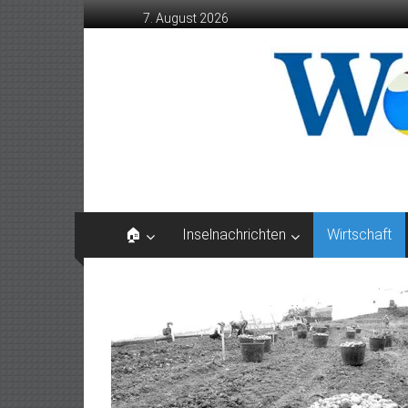
Zum
7. August 2026
Inhalt
springen
Wochenblatt
die
Zeitung
der
Kanarischen
Inseln
🏠
Inselnachrichten
Wirtschaft