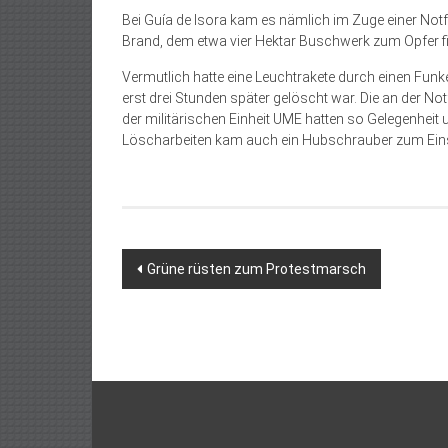
Bei Guía de Isora kam es nämlich im Zuge einer Not
Brand, dem etwa vier Hektar Buschwerk zum Opfer fi
Vermutlich hatte eine Leucht­rakete durch einen Fu
erst drei Stunden später gelöscht war. Die an der Not
der militärischen Einheit UME hatten so Gelegenheit 
Löscharbeiten kam auch ein Hubschrauber zum Ein
Beitragsnavigation
Grüne rüsten zum Protestmarsch