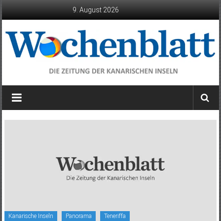
Zum
9. August 2026
Inhalt
springen
Wochenblatt
die
Zeitung
der
Kanarischen
Inseln
Kanarische Inseln
Panorama
Teneriffa