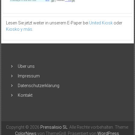
Lesen Sie jetzt weiter in unserem E-Paper bei
United Kiosk
oder
Kiosko y más
.
Über uns
Impressum
Datenschutzerklärung
Kontakt
Copyright © 2026
Prensalisio SL
. Alle Rechte vorbehalten. Theme:
ColorNews
von ThemeGrill. Präsentiert von
WordPress
.