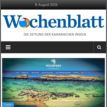
Zum
8. August 2026
Inhalt
springen
Wochenblatt
die
Zeitung
der
Kanarischen
Inseln
Digital