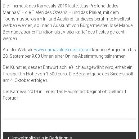
Die Thematik des Karnevals 2019 lautet „Las Profundidades
Marinas“ – die Tiefen des Ozeans – und das Plakat, mit dem
Tourismusbüros im In- und Ausland für dieses berühmte Inselfest
werben werden, soll nach Auskunft von Bürgermeister José Manuel
Bermúdez seiner Funktion als „Visitenkarte“ des Festes gerecht
werden.
Auf der Website
www.carnavaldetenerife.com
können Bürger nun bis
28. September 9.00 Uhr an einer Online-Abstimmung teilnehmen.
Der Künstler, dessen Entwurf schließlich ausgewählt wird, erhält ein
Preisgeld in Höhe von 1.500 Euro. Die Bekanntgabe des Siegers soll
am 4. Oktober erfolgen.
Der Karneval 2019 in Teneriffas Hauptstadt beginnt offiziell am 1.
Februar.
Beitragsnavigation
Umweltpolizistin in Bedrängnis