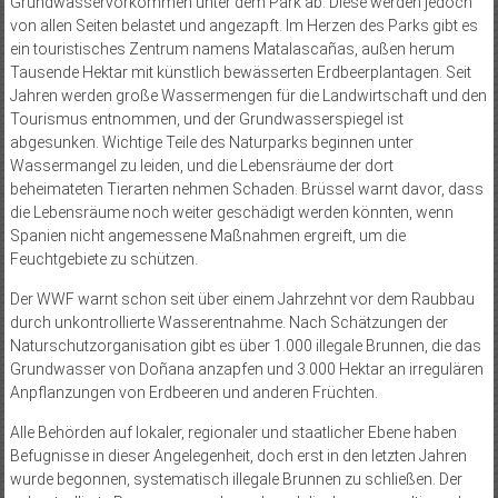
Grundwasservorkommen unter dem Park ab. Diese werden jedoch
von allen Seiten belastet und angezapft. Im Herzen des Parks gibt es
ein touristisches Zentrum namens Matalascañas, außen herum
Tausende Hektar mit künstlich bewässerten Erdbeerplantagen. Seit
Jahren werden große Wassermengen für die Landwirtschaft und den
Tourismus entnommen, und der Grundwasserspiegel ist
abgesunken. Wichtige Teile des Naturparks beginnen unter
Wassermangel zu leiden, und die Lebensräume der dort
beheimateten Tierarten nehmen Schaden. Brüssel warnt davor, dass
die Lebensräume noch weiter geschädigt werden könnten, wenn
Spanien nicht angemessene Maßnahmen ergreift, um die
Feuchtgebiete zu schützen.
Der WWF warnt schon seit über einem Jahrzehnt vor dem Raubbau
durch unkontrollierte Wasserentnahme. Nach Schätzungen der
Naturschutzorganisation gibt es über 1.000 illegale Brunnen, die das
Grundwasser von Doñana anzapfen und 3.000 Hektar an irregulären
Anpflanzungen von Erdbeeren und anderen Früchten.
Alle Behörden auf lokaler, regionaler und staatlicher Ebene haben
Befugnisse in dieser Angelegenheit, doch erst in den letzten Jahren
wurde begonnen, systematisch illegale Brunnen zu schließen. Der