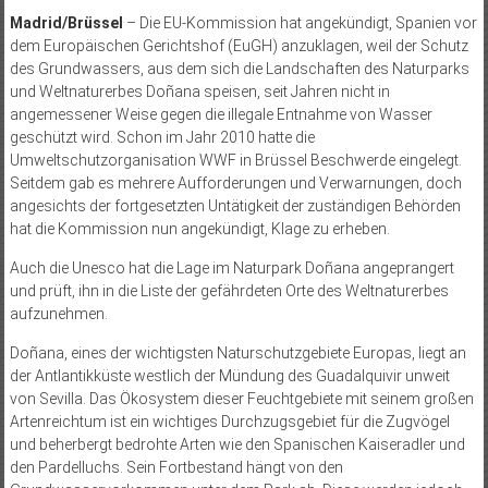
Madrid/Brüssel
– Die EU-Kommission hat angekündigt, Spanien vor
dem Europäischen Gerichtshof (EuGH) anzuklagen, weil der Schutz
des Grundwassers, aus dem sich die Landschaften des Naturparks
und Weltnaturerbes Doñana speisen, seit Jahren nicht in
angemessener Weise gegen die illegale Entnahme von Wasser
geschützt wird. Schon im Jahr 2010 hatte die
Umweltschutzorganisation WWF in Brüssel Beschwerde eingelegt.
Seitdem gab es mehrere Aufforderungen und Verwarnungen, doch
angesichts der fortgesetzten Untätigkeit der zuständigen Behörden
hat die Kommission nun angekündigt, Klage zu erheben.
Auch die Unesco hat die Lage im Naturpark Doñana angeprangert
und prüft, ihn in die Liste der gefährdeten Orte des Weltnaturerbes
aufzunehmen.
Doñana, eines der wichtigsten Naturschutzgebiete Euro­pas, liegt an
der Antlantikküste westlich der Mündung des Guadalquivir unweit
von Sevilla. Das Ökosystem dieser Feuchtgebiete mit seinem großen
Artenreichtum ist ein wichtiges Durchzugsgebiet für die Zugvögel
und beherbergt bedrohte Arten wie den Spanischen Kaiseradler und
den Pardelluchs. Sein Fortbestand hängt von den