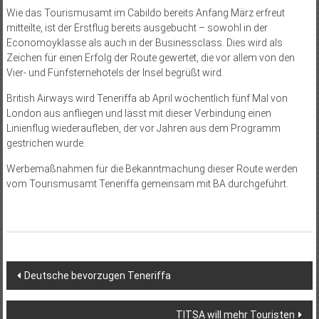
Wie das Tourismusamt im Cabildo bereits Anfang März erfreut
mitteilte, ist der Erstflug bereits ausgebucht – sowohl in der
Economoyklasse als auch in der Businessclass. Dies wird als
Zeichen für einen Erfolg der Route gewertet, die vor allem von den
Vier- und Fünfsternehotels der Insel begrüßt wird.
British Airways wird Teneriffa ab April wöchentlich fünf Mal von
London aus anfliegen und lässt mit dieser Verbindung einen
Linienflug wiederaufleben, der vor Jahren aus dem Programm
gestrichen wurde.
Werbemaßnahmen für die Bekanntmachung dieser Route werden
vom Tourismusamt Teneriffa gemeinsam mit BA durchgeführt.
Beitragsnavigation
Deutsche bevorzugen Teneriffa
TITSA will mehr Touristen