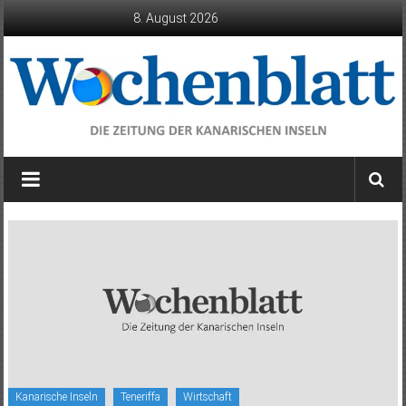
Zum
8. August 2026
Inhalt
springen
Wochenblatt
die
Zeitung
der
Kanarischen
Inseln
Kanarische Inseln
Teneriffa
Wirtschaft