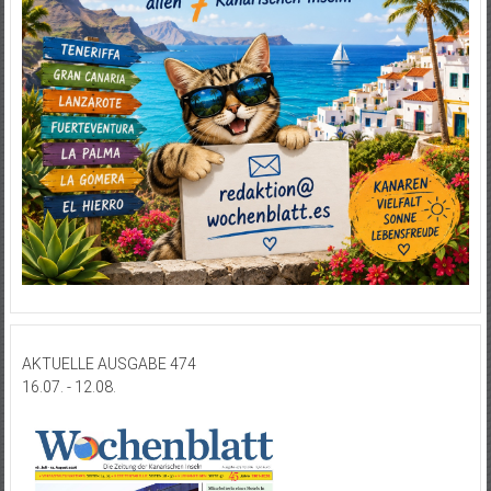
AKTUELLE AUSGABE 474
16.07. - 12.08.