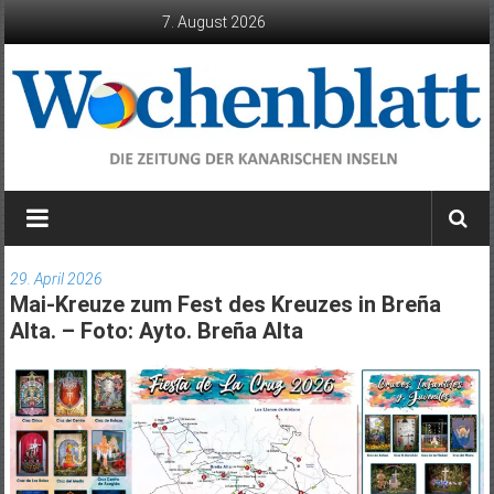
Zum
7. August 2026
Inhalt
springen
Wochenblatt
die
Zeitung
29. April 2026
der
Mai-Kreuze zum Fest des Kreuzes in Breña
Kanarischen
Alta. – Foto: Ayto. Breña Alta
Inseln