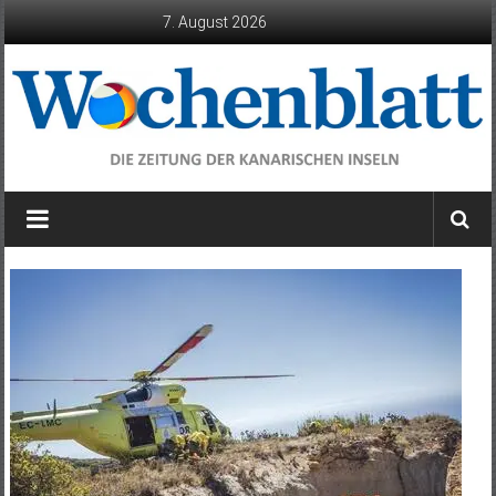
Zum
7. August 2026
Inhalt
springen
Wochenblatt
die
Zeitung
der
Kanarischen
Inseln