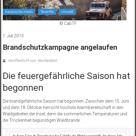
Kanarische Inseln
Teneriffa
Umwelt
© CabTF
1. Juli 2015
Brandschutzkampagne angelaufen
Veröffentlicht von: Wochenblatt
Die feuergefährliche Saison hat
begonnen
Die brandgefährliche Saison hat begonnen. Zwischen dem 15. Juni
und dem 18. Oktober herrscht höchste Alarmbereitschaft in den
Waldgebieten der Insel, denn die sommerlichen Temperaturen und
die Trockenheit begünstigen Waldbrände.
In Santa Cruz de Tenerife hat das Cabildo die Mittel vorgestellt, die dieses Jahr