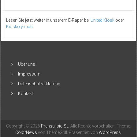
Lesen Sie jetzt weiter in unserem E-Paper bei
United Kiosk
oder
Kiosko y más
.
Über uns
Impressum
Datenschutzerklärung
Kontakt
Copyright © 2026
Prensalisio SL
. Alle Rechte vorbehalten. Theme:
ColorNews
von ThemeGrill. Präsentiert von
WordPress
.