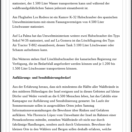
stationiert, der 1.500 Liter Wasser transportieren kann und während der
waldbrandgefährlichen Saison jederzeit einsatzbereit ist.
Am Flughafen Los Rodeos ist ein Kamov K-32 Hubschrauber des spanischen
Umweltministeriums mit einem Fassungsvermögen von 4.500 Liter
Löschwasser stationiert.
Auf La Palma hat das Umweltministerium weitere zwei Hubschrauber des Typs
Sokol W-3S stationiert, und auf La Gomera ist das Löschflugzeug des Typs
Air Tractor T-802 einsatzbereit, dessen Tank 3.100 Liter Löschwasser oder
Schaum aufnehmen kann.
Des Weiteren stehen fünf Löschhubschrauber der kanarischen Regierung zur
Verfügung, die im Bedarfsfall angefordert werden können und je 1.200 bis
1.500 Liter Löschwasser transportieren können.
Aufklärungs- und Sensibilisierungsbedarf
Aus der Erfahrung heraus, dass sich mindestens die Hälfte aller Waldbrände in
den mittleren Höhenlagen der Insel ereignen und in diesen Gebieten auf kleine
Dörfer und Weiler verteilt an die 6.500 Menschen leben, hat das Cabildo eine
Kampagne zur Aufklärung und Sensibilisierung gestartet. Im Laufe der
Sommermonate sollen in ausgewählten Orten jeden Samstag
Informationsveranstaltungen die Bewohner über Risiken und Gefahren
aufklären. Wie Florencio López vom Umweltamt der Insel im Rahmen einer
Pressekonferenz mitteilte, entstehen Waldbrände oft nicht nur durch
fahrlässige Handlungen, sondern auch durch Unkenntnis. Bewohner der
kleinen Orte in den Wäldern und Bergen sollen deshalb erfahren, welche