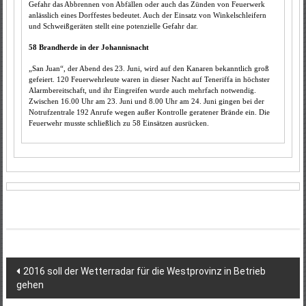
Gefahr das Abbrennen von Abfällen oder auch das Zünden von Feuerwerk
anlässlich eines Dorffestes bedeutet. Auch der Einsatz von Winkelschleifern
und Schweißgeräten stellt eine potenzielle Gefahr dar.
58 Brandherde in der Johannisnacht
„San Juan“, der Abend des 23. Juni, wird auf den Kanaren bekanntlich groß
gefeiert. 120 Feuerwehrleute waren in dieser Nacht auf Teneriffa in höchster
Alarmbereitschaft, und ihr Eingreifen wurde auch mehrfach notwendig.
Zwischen 16.00 Uhr am 23. Juni und 8.00 Uhr am 24. Juni gingen bei der
Notrufzentrale 192 Anrufe wegen außer Kontrolle geratener Brände ein. Die
Feuerwehr musste schließlich zu 58 Einsätzen ausrücken.
Beitragsnavigation
2016 soll der Wetterradar für die Westprovinz in Betrieb
gehen