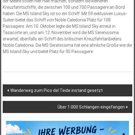
der Meere sollen hier Halt machen, sondern die kleineren
Kreuzfahrtschiffe, die zwischen 100 und 700 Passagiere an Bord
haben. Die MS Island Sky ist so ein Schiff. Mit 59 exklusiven Luxus-
Suiten bietet das Schiff von Noble Caledonia Platz für 108
Passagiere. Am 10. Oktober legte die MS Island Sky erneut in
Tazacorte an, und am 12. November wird die MS Serenissima
erwartet, ebenfalls ein Schiff des britischen Kreuzfahrtanbieters
Noble Caledonia. Die MS Serenissima hat eine ähnliche Größe wie die
MS Island Sky und bietet Platz für 95 Passagiere.
Beitragsnavigation
Wanderweg zum Pico del Teide instand gesetzt
Über 1.000 Schlangen eingefangen