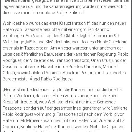
Interesse daran gezeigt. Der Hafen im verschlafenen Westen der Insel
lag verlassen da, und die Kanarenregierung wurde immer wieder für
dieses vermeintlich sinnlose Projekt kritisiert.
Wohl deshalb wurde das erste Kreuzfahrtschiff, das nun den neuen
Hafen von Tazacorte besuchte, mit einem großen Bahnhof
empfangen. Am Vormittag des 4. Oktober legte die immerhin 90
Meter lange „MS Island Sky“ der britischen Reederei Noble Caledonia
erstmals in Tazacorte an. Am Anleger warteten unter anderem der
Leiter des öffentlichen Bauwesens der kanarischen Regierung, Pablo
Rodríguez, der Vizeleiter des Transportressorts, Onán Cruz, und der
Geschäftsführer der Hafenbehörde Puertos Canarios, Manuel
Ortega, sowie Cabildo-Präsident Anselmo Pestana und Tazacortes
Bürgermeister Ángel Pablo Rodríguez.
„Heute ist ein bedeutender Tag für die Kanaren und für die Insel La
Palma. Wir feiern, dass der Hafen von Tazacorte nun Teil einer
Kreuzfahrtroute ist, was Wohlstand nicht nur in der Gemeinde
Tazacorte, sondern auf der gesamten Insel generieren wird“, erklärte
Pablo Rodríguez vollmundig. Tazacorte soll nach dem Vorbild von
Häfen im Mittelmeer zusammen mit dem Hafen von Vueltas auf La
Gomera „Boutique-Hafen“ der Kanaren werden. Nicht die Giganten