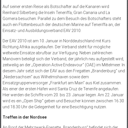
Auf seiner ersten Reise als Botschafter auf die Kanaren wird
Reinhard Silberberg die Inseln Teneriffa, Gran Canaria und La
Gomera besuchen. Parallel zu dem Besuch des Botschafters steht
auch ein Flottenbesuch der deutschen Marine auf Teneriffa an, der
Einsatz- und Ausbildungsverband EAV 2010.
Der EAV 2010 ist am 10. Januar in Norddeutschland mit Kurs
Richtung Afrika ausgelaufen. Der Verband steht für mögliche
weltweite Einsätze abrufbar zur Verfügung. Neben zahlreichen
Manövern beteiligt sich der Verband, der jährlich neu aufgestellt wird,
zeitweilig an der „Operation Active Endeavour“ (OAE) im Mittelmeer. In
diesem Jahr setzt sich der EAV aus den Fregatten „Brandenburg“ und
„Niedersachsen“ aus Wilhelmshaven sowie dem
Einsatzgruppenversorger „Frankfurt am Main“ aus Kiel zusammen.
Als einer der ersten Häfen wird Santa Cruz de Tenerife angelaufen.
Hier werden die Schiffe vom 20. bis 23. Januar liegen. Am 22. Januar
wird es ein „Open Ship“ geben und Besucher können zwischen 16.30
und 18.30 Uhr die Gelegenheit für eine Besichtigung nutzen.
Treffen in der Nordsee
An Bord der Mehrzweck-Fregatte „Brandenburg“ befindet sich der