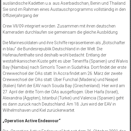
ausländische Kadetten u.a. aus Aserbaidschan, Benin und Thailand.
Sie sind im Rahmen eines Austauschprogramms vollständig in den
Offizierjahrgang der
Crew VII/09 integriert worden. Zusammen mit ihren deutschen
Kameraden durchlaufen sie gemeinsam die gleiche Ausbildung.
Die Marinesoldaten und ihre Schiffe repräsentieren als „Botschafter
in blau“ die Bundesrepublik Deutschland in der Welt. Die
Hafenaufenthalte sind deshalb wohl bedacht: Entlang der
westafrikanischen Küste geht es über Teneriffa (Spanien) und Walvis
Bay (Namibia) nach Simon’s Town in Südafrika. Dort findet der erste
Crewwechsel der OAs statt. In Accra findet am 26. März der zweite
Crewwechsel der OAs statt. Über Funchal (Madeira) und Neapel
(Italien) fährt der EAV nach Souda Bay (Griechenland). Hier wird am
27. April der dritte Törn der OAs ausgeflogen. Über Haifa (Israel),
Alexandria (Ägypten), Istanbul (Türkei) und Valencia (Spanien) geht
es dann zurück nach Deutschland. Am 18. Juni wird der EAV in
Wilhelmshaven und Kiel zu­rückerwartet.
„Operation Active Endeavour“