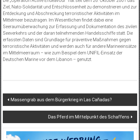
Die „Operation Active Endeavour“ hat seit dem 26. Oktober 2001 das
Ziel, Nato-Solidarität und Entschlossenheit zu demonstrieren und zur
Entde­ckung und Abschreckung terroristischer Aktivitäten im
Mittelmeer beizutragen. Im Wesentlichen findet dabei eine
Seeraumüberwachung zur Erfassung und Dokumentation des zivilen
Seeverkehrs und der daran teilnehmenden Handelsschiffe statt. Die
erfassten Daten sind Grundlage für präventive Maßnahmen gegen
terro­ris­tische Aktivitäten und werden auch für andere Marineeinsätze
im Mittelmeerraum – wie zum Beispiel dem UNIFIL-Einsatz der
Deutschen Marine vor dem Libanon – genutzt.
Beitragsnavigation
Massengrab aus dem Bürgerkrieg in Las Cañadas?
Das Pferd im Mittelpunkt des Schaffens