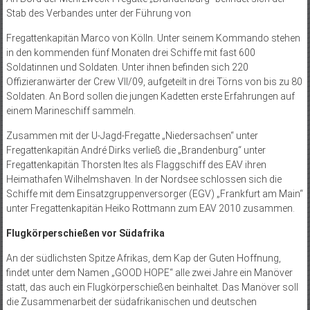
Stab des Verbandes unter der Führung von
Fregattenkapitän Marco von Kölln. Unter seinem Kommando stehen
in den kommenden fünf Monaten drei Schiffe mit fast 600
Soldatinnen und Soldaten. Unter ihnen befinden sich 220
Offizieranwärter der Crew VII/09, aufgeteilt in drei Törns von bis zu 80
Soldaten. An Bord sollen die jungen Kadetten erste Erfahrungen auf
einem Marineschiff sammeln.
Zusammen mit der U-Jagd-Fregatte „Niedersachsen“ unter
Fregattenkapitän André Dirks verließ die „Brandenburg“ unter
Fregattenkapitän Thorsten Ites als Flaggschiff des EAV ihren
Heimathafen Wilhelmshaven. In der Nordsee schlossen sich die
Schiffe mit dem Einsatzgruppenversorger (EGV) „Frankfurt am Main“
unter Fregattenkapitän Heiko Rottmann zum EAV 2010 zusammen.
Flugkörperschießen vor Südafrika
An der südlichsten Spitze Afrikas, dem Kap der Guten Hoffnung,
findet unter dem Namen „GOOD HOPE“ alle zwei Jahre ein Manöver
statt, das auch ein Flugkörperschießen beinhaltet. Das Manöver soll
die Zusammenarbeit der südafrikanischen und deutschen