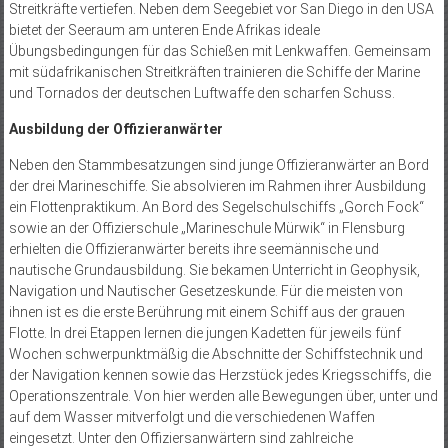
Streitkräfte vertiefen. Neben dem Seegebiet vor San Diego in den USA
bietet der Seeraum am unteren Ende Afrikas ideale
Übungsbedingungen für das Schießen mit Lenkwaffen. Gemeinsam
mit südafrikanischen Streitkräften trainieren die Schiffe der Marine
und Tornados der deutschen Luftwaffe den scharfen Schuss.
Ausbildung der Offizieranwärter
Neben den Stammbesatzungen sind junge Offizieranwärter an Bord
der drei Marineschiffe. Sie absolvieren im Rahmen ihrer Ausbildung
ein Flottenpraktikum. An Bord des Segelschulschiffs „Gorch Fock“
sowie an der Offizierschule „Marineschule Mürwik“ in Flensburg
erhielten die Offizieranwärter bereits ihre seemännische und
nautische Grundausbildung. Sie bekamen Unterricht in Geophysik,
Navigation und Nautischer Gesetzeskunde. Für die meisten von
ihnen ist es die erste Berührung mit einem Schiff aus der grauen
Flotte. In drei Etappen lernen die jungen Kadetten für jeweils fünf
Wochen schwerpunktmäßig die Abschnitte der Schiffstechnik und
der Navigation kennen sowie das Herzstück jedes Kriegsschiffs, die
Operationszentrale. Von hier werden alle Bewegungen über, unter und
auf dem Wasser mitverfolgt und die verschiedenen Waffen
eingesetzt. Unter den Offiziersanwärtern sind zahlreiche