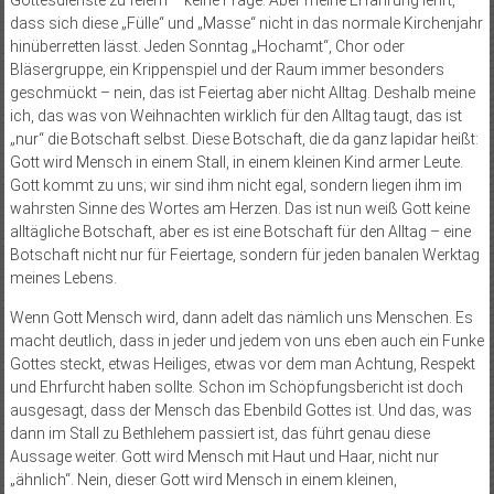
Gottesdienste zu feiern – keine Frage. Aber meine Erfahrung lehrt,
dass sich diese „Fülle“ und „Masse“ nicht in das normale Kirchenjahr
hinüberretten lässt. Jeden Sonntag „Hochamt“, Chor oder
Bläsergruppe, ein Krippenspiel und der Raum immer besonders
geschmückt – nein, das ist Feiertag aber nicht Alltag. Deshalb meine
ich, das was von Weihnachten wirklich für den Alltag taugt, das ist
„nur“ die Botschaft selbst. Diese Botschaft, die da ganz lapidar heißt:
Gott wird Mensch in einem Stall, in einem kleinen Kind armer Leute.
Gott kommt zu uns; wir sind ihm nicht egal, sondern liegen ihm im
wahrsten Sinne des Wortes am Herzen. Das ist nun weiß Gott keine
alltägliche Botschaft, aber es ist eine Botschaft für den Alltag – eine
Botschaft nicht nur für Feiertage, sondern für jeden banalen Werktag
meines Lebens.
Wenn Gott Mensch wird, dann adelt das nämlich uns Menschen. Es
macht deutlich, dass in jeder und jedem von uns eben auch ein Funke
Go­t­tes steckt, etwas Heiliges, etwas vor dem man Achtung, Respekt
und Ehrfurcht haben sollte. Schon im Schöpfungsbericht ist doch
ausgesagt, dass der Mensch das Ebenbild Gottes ist. Und das, was
dann im Stall zu Bethlehem passiert ist, das führt genau diese
Aussage weiter. Gott wird Mensch mit Haut und Haar, nicht nur
„ähnlich“. Nein, dieser Gott wird Mensch in einem kleinen,