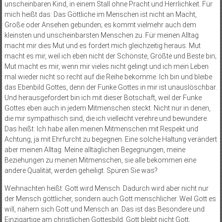
unscheinbaren Kind, in einem Stall ohne Pracht und Herrlichkeit. Für
mich heißt das: Das Göttliche im Menschen ist nicht an Macht,
Größe oder Ansehen gebunden; es kommt vielmehr auch dem
kleinsten und unscheinbarsten Menschen zu. Für meinen Alltag
macht mir dies Mut und es fordert mich gleichzeitig heraus. Mut
macht es mir, weil ich eben nicht der Schönste, Größte und Beste bin;
Mut macht es mir, wenn mir vieles nicht gelingt und ich mein Leben
mal wieder nicht so recht auf die Reihe bekomme. Ich bin und bleibe
das Ebenbild Gottes, denn der Funke Gottes in mir ist unauslöschbar.
Und herausgefordert bin ich mit dieser Botschaft, weil der Funke
Gottes eben auch in jedem Mitmenschen steckt. Nicht nur in denen,
die mir sympathisch sind, die ich vielleicht verehre und bewundere.
Das heißt: Ich habe allen meinen Mitmenschen mit Respekt und
Achtung, ja mit Ehrfurcht zu begegnen. Eine solche Haltung verändert
aber meinen Alltag. Meine alltäglichen Begegnungen, meine
Beziehungen zu meinen Mitmenschen, sie alle bekommen eine
andere Qualität, werden geheiligt. Spüren Sie was?
Weihnachten heißt: Gott wird Mensch. Dadurch wird aber nicht nur
der Mensch göttlicher, sondern auch Gott menschlicher. Weil Gott es
will, nähern sich Gott und Mensch an. Das ist das Besondere und
Einzigartige am christlichen Gottesbild. Gott bleibt nicht Gott,