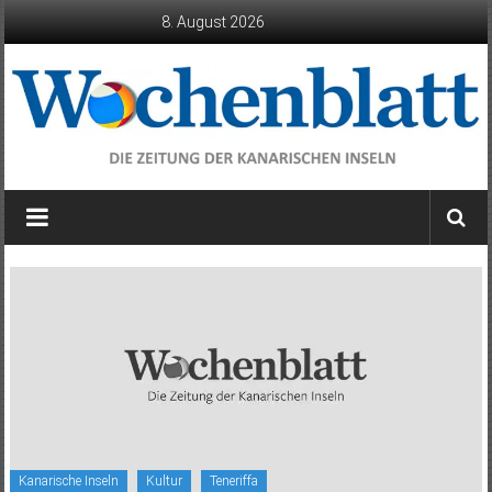
Zum
8. August 2026
Inhalt
springen
Wochenblatt
die
Zeitung
der
Kanarischen
Inseln
Kanarische Inseln
Kultur
Teneriffa