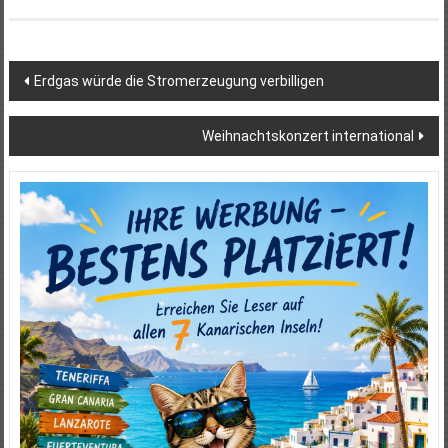
Beitragsnavigation
Erdgas würde die Stromerzeugung verbilligen
Weihnachtskonzert international