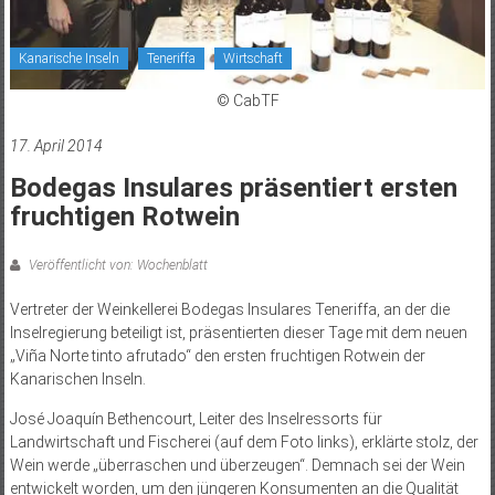
Kanarische Inseln
Teneriffa
Wirtschaft
© CabTF
17. April 2014
Bodegas Insulares präsentiert ersten
fruchtigen Rotwein
Veröffentlicht von: Wochenblatt
Vertreter der Weinkellerei Bodegas Insulares Teneriffa, an der die
Inselregierung beteiligt ist, präsentierten dieser Tage mit dem neuen
„Viña Norte tinto afrutado“ den ersten fruchtigen Rotwein der
Kanarischen Inseln.
José Joaquín Bethencourt, Leiter des Inselressorts für
Landwirtschaft und Fischerei (auf dem Foto links), erklärte stolz, der
Wein werde „überraschen und überzeugen“. Demnach sei der Wein
entwickelt worden, um den jüngeren Konsumenten an die Qualität