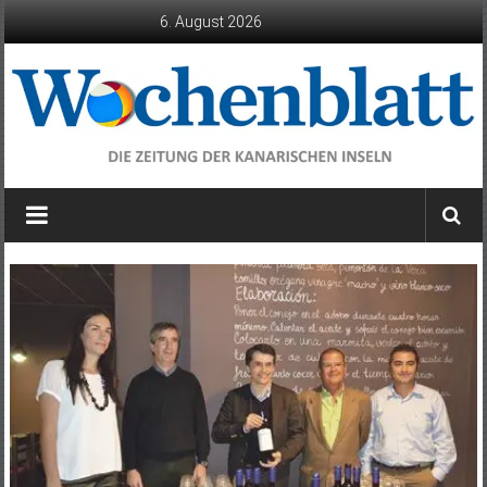
Zum
6. August 2026
Inhalt
springen
Wochenblatt
die
Zeitung
der
Kanarischen
Inseln