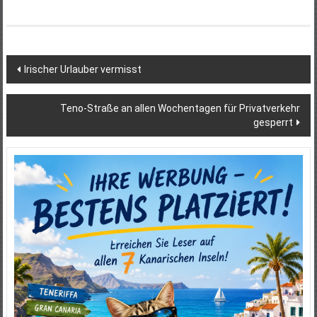
Beitragsnavigation
Irischer Urlauber vermisst
Teno-Straße an allen Wochentagen für Privatverkehr
gesperrt