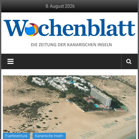
Zum
8. August 2026
Inhalt
springen
Wochenblatt
die
Zeitung
der
Kanarischen
Inseln
Fuerteventura
Kanarische Inseln