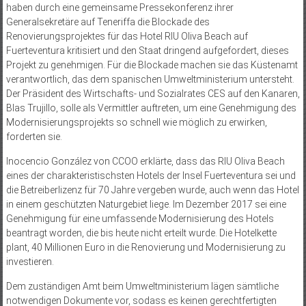
haben durch eine gemeinsame Pressekonferenz ihrer
Generalsekretäre auf Teneriffa die Blockade des
Renovierungsprojektes für das Hotel RIU Oliva Beach auf
Fuerteventura kritisiert und den Staat dringend aufgefordert, dieses
Projekt zu genehmigen. Für die Blockade machen sie das Küstenamt
verantwortlich, das dem spanischen Umweltministerium untersteht.
Der Präsident des Wirtschafts- und Sozialrates CES auf den Kanaren,
Blas Trujillo, solle als Vermittler auftreten, um eine Genehmigung des
Moderni­sie­rungs­projekts so schnell wie möglich zu erwirken,
forderten sie.
Inocencio González von CCOO erklärte, dass das RIU Oliva Beach
eines der charakteristischsten Hotels der Insel Fuerteventura sei und
die Betreiberlizenz für 70 Jahre vergeben wurde, auch wenn das Hotel
in einem geschützten Naturgebiet liege. Im Dezember 2017 sei eine
Genehmigung für eine umfassende Modernisierung des Hotels
beantragt worden, die bis heute nicht erteilt wurde. Die Hotelkette
plant, 40 Millionen Euro in die Renovierung und Modernisierung zu
investieren.
Dem zuständigen Amt beim Umweltministerium lägen sämtliche
notwendigen Dokumente vor, sodass es keinen gerechtfertigten