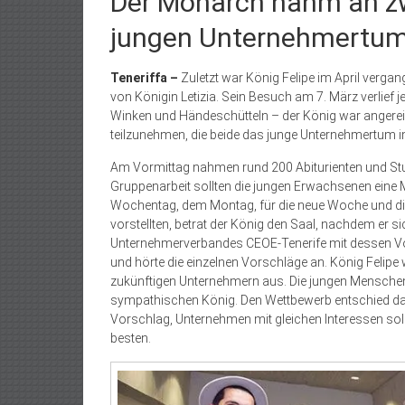
Der Monarch nahm an zw
jungen Unternehmertums
Teneriffa –
Zuletzt war König Felipe im April verg
von Königin Letizia. Sein Besuch am 7. März verlief j
Winken und Händeschütteln – der König war angerei
teilzunehmen, die beide das junge Unternehmertum i
Am Vormittag nahmen rund 200 Abiturienten und Stud
Gruppenarbeit sollten die jungen Erwachsenen eine
Wochentag, dem Montag, für die neue Woche und die A
vorstellten, betrat der König den Saal, nachdem er s
Unternehmerverbandes CEOE-Tenerife mit dessen Vor
und hörte die einzelnen Vorschläge an. König Felip
zukünftigen Unternehmern aus. Die jungen Menschen
sympathischen König. Den Wettbewerb entschied das 
Vorschlag, Unternehmen mit gleichen Interessen sollt
besten.