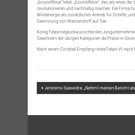
„bound4blue“ leitet. „bound4blue“, das als eines der 
revolutionieren und nachhaltig machen. Die Firma hat
Windenergie als zusätzlichen Antrieb für Schiffe, un
Gewinnung von Wasserstoff auf See.
König Felipe beglückwünschte den Jungunternehmer 
Gewinnern der übrigen Kategorien die Preise in Giro
Nach einem Cocktail-Empfang reiste Felipe VI. nach
Beitragsnavigation
Jerónimo Saavedra: „Nehmt meinen Bericht a