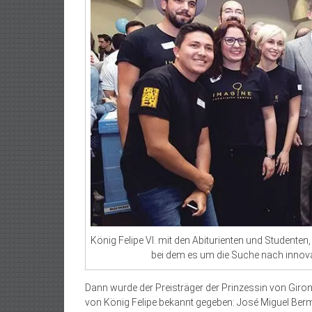
König Felipe VI. mit den Abiturienten und Studente
bei dem es um die Suche nach innovat
Dann wurde der Preisträger der Prinzessin von Giron
von König Felipe bekannt gegeben: José Miguel Ber