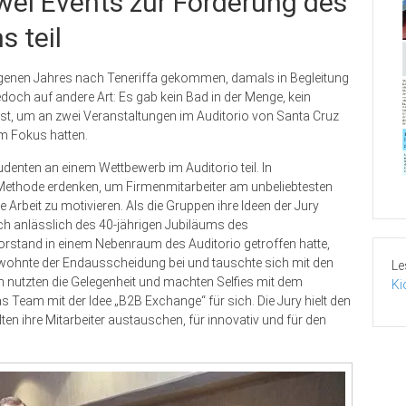
ei Events zur Förderung des
 teil
angenen Jahres nach Teneriffa gekommen, damals in Begleitung
edoch auf andere Art: Es gab kein Bad in der Menge, kein
st, um an zwei Veranstaltungen im Auditorio von Santa Cruz
m Fokus hatten.
enten an einem Wettbewerb im Auditorio teil. In
 Methode erdenken, um Firmenmitarbeiter am unbeliebtesten
rbeit zu motivieren. Als die Gruppen ihre Ideen der Jury
ich anlässlich des 40-jährigen Jubiläums des
stand in einem Nebenraum des Auditorio getroffen hatte,
e wohnte der Endausscheidung bei und tauschte sich mit den
Le
 nutzten die Gelegenheit und machten Selfies mit dem
Ki
Team mit der Idee „B2B Exchange“ für sich. Die Jury hielt den
en ihre Mitarbeiter austauschen, für innovativ und für den