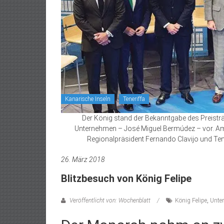
Kanarische Inseln
Teneriffa
Der König stand der Bekanntgabe des Preisträg
Unternehmen – José Miguel Bermúdez – vor. Am
Regionalpräsident Fernando Clavijo und Tene
26. März 2018
Blitzbesuch von König Felipe
Veröffentlicht von: Wochenblatt
König Felipe
,
Unte