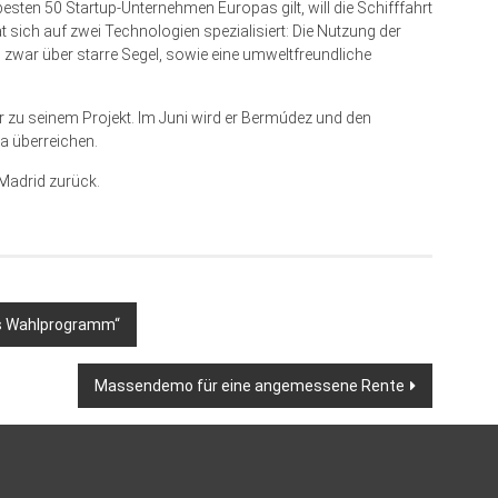
besten 50 Startup-Unternehmen Europas gilt, will die Schifffahrt
 sich auf zwei Technologien spezialisiert: Die Nutzung der
d zwar über starre Segel, sowie eine umweltfreundliche
zu seinem Projekt. Im Juni wird er Bermúdez und den
na überreichen.
 Madrid zurück.
ls Wahlprogramm“
Massendemo für eine angemessene Rente