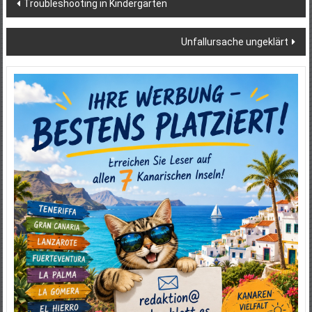
Beitragsnavigation
Troubleshooting in Kindergärten
Unfallursache ungeklärt