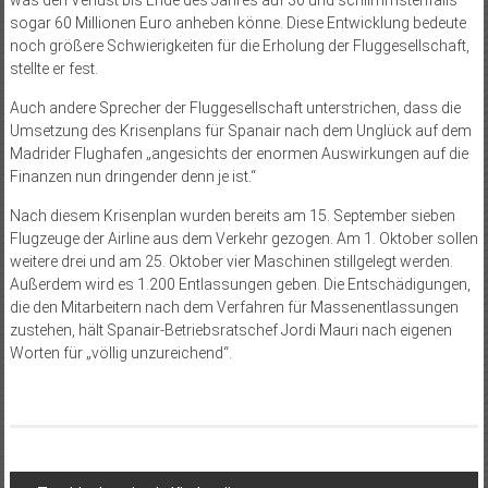
was den Verlust bis Ende des Jahres auf 30 und schlimmstenfalls
sogar 60 Millionen Euro anheben könne. Diese Entwicklung bedeute
noch größere Schwierigkeiten für die Erholung der Fluggesellschaft,
stellte er fest.
Auch andere Sprecher der Fluggesellschaft unterstrichen, dass die
Umsetzung des Krisenplans für Spanair nach dem Unglück auf dem
Madrider Flughafen „angesichts der enormen Auswirkungen auf die
Finanzen nun dringender denn je ist.“
Nach diesem Krisenplan wurden bereits am 15. September sieben
Flugzeuge der Airline aus dem Verkehr gezogen. Am 1. Oktober sollen
weitere drei und am 25. Oktober vier Maschinen stillgelegt werden.
Außerdem wird es 1.200 Entlassungen geben. Die Entschädigungen,
die den Mitarbeitern nach dem Verfahren für Massen­entlassungen
zustehen, hält Span­air-Betriebsratschef Jordi Mauri nach eigenen
Worten für „völlig unzureichend“.