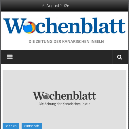
Zum
6. August 2026
Inhalt
springen
Wochenblatt
die
Zeitung
der
Kanarischen
Inseln
Spanien
Wirtschaft