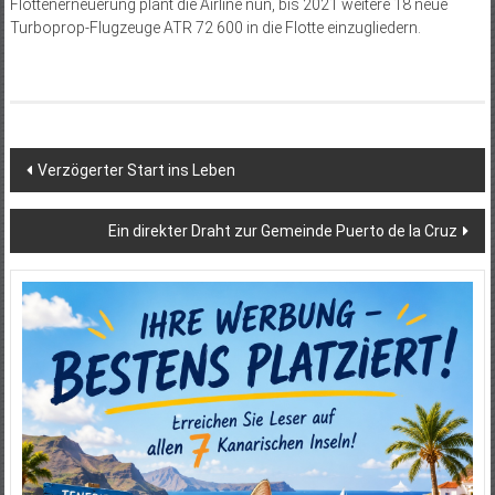
Flottenerneuerung plant die Airline nun, bis 2021 weitere 18 neue
Turboprop-Flugzeuge ATR 72 600 in die Flotte einzugliedern.
Beitragsnavigation
Verzögerter Start ins Leben
Ein direkter Draht zur Gemeinde Puerto de la Cruz