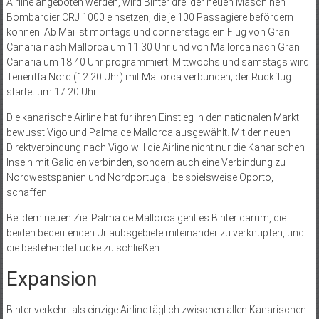
Airline angeboten werden, wird Binter drei der neuen Maschinen
Bombardier CRJ 1000 einsetzen, die je 100 Passagiere befördern
können. Ab Mai ist montags und donnerstags ein Flug von Gran
Canaria nach Mallorca um 11.30 Uhr und von Mallorca nach Gran
Canaria um 18.40 Uhr programmiert. Mittwochs und samstags wird
Teneriffa Nord (12.20 Uhr) mit Mallorca verbunden; der Rückflug
startet um 17.20 Uhr.
Die kanarische Airline hat für ihren Einstieg in den nationalen Markt
bewusst Vigo und Palma de Mallorca ausgewählt. Mit der neuen
Direktverbindung nach Vigo will die Airline nicht nur die Kanarischen
Inseln mit Galicien verbinden, sondern auch eine Verbindung zu
Nordwestspanien und Nordportugal, beispielsweise Opor­to,
schaffen.
Bei dem neuen Ziel Palma de Mallorca geht es Binter darum, die
beiden bedeutenden Urlaubsgebiete miteinander zu verknüpfen, und
die bestehende Lücke zu schließen.
Expansion
Binter verkehrt als einzige Airline täglich zwischen allen Kanarischen