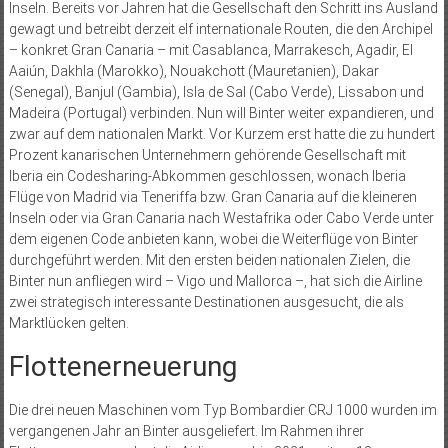
Inseln. Bereits vor Jahren hat die Gesellschaft den Schritt ins Ausland
gewagt und betreibt derzeit elf internationale Routen, die den Archipel
– konkret Gran Canaria – mit Casablanca, Marrakesch, Agadir, El
Aaiún, Dakhla (Marokko), Nouakchott (Mauretanien), Dakar
(Senegal), Banjul (Gambia), Isla de Sal (Cabo Verde), Lissabon und
Madeira (Portugal) verbinden. Nun will Binter weiter expandieren, und
zwar auf dem nationalen Markt. Vor Kurzem erst hatte die zu hundert
Prozent kanarischen Unternehmern gehörende Gesellschaft mit
Iberia ein Codesharing-Abkommen geschlossen, wonach Iberia
Flüge von Madrid via Teneriffa bzw. Gran Canaria auf die kleineren
Inseln oder via Gran Canaria nach Westafrika oder Cabo Verde unter
dem eigenen Code anbieten kann, wobei die Weiterflüge von Binter
durchgeführt werden. Mit den ersten beiden nationalen Zielen, die
Binter nun anfliegen wird – Vigo und Mallorca –, hat sich die Airline
zwei strategisch interessante Destinationen ausgesucht, die als
Marktlücken gelten.
Flottenerneuerung
Die drei neuen Maschinen vom Typ Bombardier CRJ 1000 wurden im
vergangenen Jahr an Binter ausgeliefert. Im Rahmen ihrer