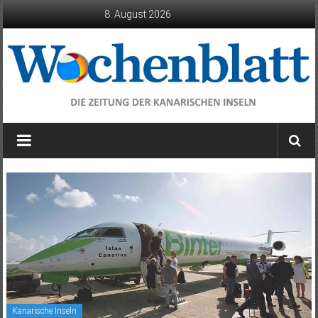
Zum
8. August 2026
Inhalt
springen
Wochenblatt
die
Zeitung
der
Kanarischen
Inseln
Kanarische Inseln