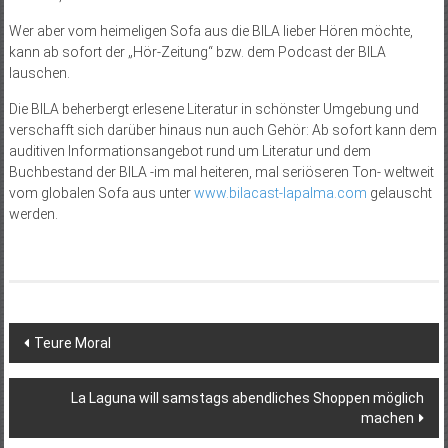
Wer aber vom heimeligen Sofa aus die BILA lieber Hören möchte,
kann ab sofort der „Hör-Zeitung“ bzw. dem Podcast der BILA
lauschen.
Die BILA beherbergt erlesene Literatur in schönster Umgebung und
verschafft sich darüber hinaus nun auch Gehör: Ab sofort kann dem
auditiven Informationsangebot rund um Literatur und dem
Buchbestand der BILA -im mal heiteren, mal seriöseren Ton- weltweit
vom globalen Sofa aus unter
www.bilacast-lapalma.com
gelauscht
werden.
Beitragsnavigation
Teure Moral
La Laguna will samstags abendliches Shoppen möglich
machen