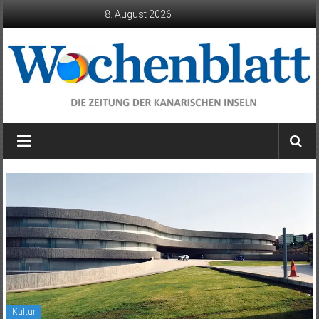
Zum
8. August 2026
Inhalt
springen
Wochenblatt
die
Zeitung
der
Kanarischen
Inseln
Kultur