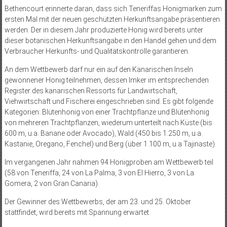
Bethencourt erinnerte daran, dass sich Teneriffas Honigmarken zum
ersten Mal mit der neuen geschützten Herkunftsangabe präsentieren
werden. Der in diesem Jahr produzierte Honig wird bereits unter
dieser botanischen Herkunftsangabe in den Handel gehen und dem
Verbraucher Herkunfts- und Qualitätskontrolle garantieren.
An dem Wettbewerb darf nur ein auf den Kanarischen Inseln
gewonnener Honig teilnehmen, dessen Imker im entsprechenden
Register des kanarischen Ressorts für Landwirtschaft,
Viehwirtschaft und Fischerei eingeschrieben sind. Es gibt folgende
Kategorien: Blütenhonig von einer Trachtpflanze und Blütenhonig
von mehreren Trachtpflanzen, wiederum unterteilt nach Küste (bis
600 m, u.a. Banane oder Avocado), Wald (450 bis 1.250 m, u.a.
Kastanie, Oregano, Fenchel) und Berg (über 1.100 m, u.a Tajinaste).
Im vergangenen Jahr nahmen 94 Honigproben am Wettbewerb teil
(58 von Teneriffa, 24 von La Palma, 3 von El Hierro, 3 von La
Gomera, 2 von Gran Canaria).
Der Gewinner des Wettbewerbs, der am 23. und 25. Oktober
stattfindet, wird bereits mit Spannung erwartet.