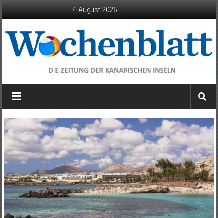
Zum
7. August 2026
Inhalt
springen
Wochenblatt
die
Zeitung
der
Kanarischen
Inseln