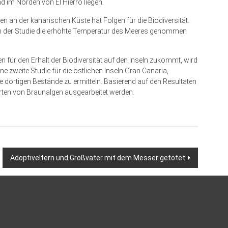
nd im Norden von El Hierro liegen.
an der kanarischen Küste hat Folgen für die Biodiversität.
ren der Studie die erhöhte Temperatur des Meeres genommen
für den Erhalt der Biodiversität auf den Inseln zukommt, wird
e zweite Studie für die östlichen Inseln Gran Canaria,
e dortigen Bestände zu ermitteln. Basierend auf den Resultaten
 Arten von Braunalgen ausgearbeitet werden.
Adoptiveltern und Großvater mit dem Messer getötet