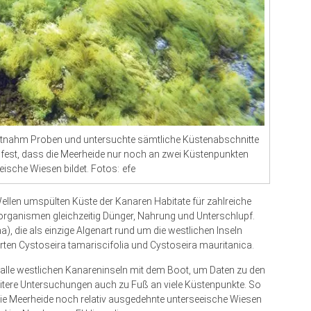
entnahm Proben und untersuchte sämtliche Küstenabschnitte
ie fest, dass die Meerheide nur noch an zwei Küstenpunkten
ische Wiesen bildet. Fotos: efe
Wellen umspülten Küste der Kanaren Habitate für zahlreiche
roorganismen gleichzeitig Dünger, Nahrung und Unterschlupf.
, die als einzige Algenart rund um die westlichen Inseln
rten Cystoseira tamariscifolia und Cystoseira mauritanica.
alle westlichen Kanareninseln mit dem Boot, um Daten zu den
tere Untersuchungen auch zu Fuß an viele Küstenpunkte. So
n die Meerheide noch relativ ausgedehnte unterseeische Wiesen