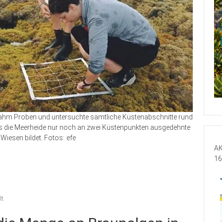
nahm Proben und untersuchte sämtliche Küstenabschnitte rund
 dass die Meerheide nur noch an zwei Küstenpunkten ausgedehnte
Wiesen bildet. Fotos: efe
AK
16
lt