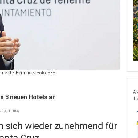
rmeister Bermúdez Foto: EFE
AK
n 3 neuen Hotels an
16
,
Tourismus
en sich wieder zunehmend für
anta Cruz