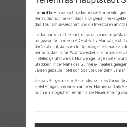
Teneriffa –
In Santa Cruz laufen die Vorbereitungen
Bermúdez hob hervor, dass sich gleich drei Projekte
das Tourismus-Geschäft und die Investoren an Attrak
Im Januar wurde bekannt, dass das ehemalige Maya-K
umgewandelt und von AC Hotels by Marriot geführt 
die Nachricht, dass ein fünfstöckiges Gebäude an 
Serrano, das früher Wohnzwecken diente und seit Jah
Hoteles geführt werde. Nur wenige Tage später wurd
Stadtkern in der Nähe des Guimerá-Theaters gelegen, 
Jahren gebaute Hotel schloss vor über zehn Jahren 
Gemäß Bürgermeister Bermúdez soll das Gebäude von
Hotel Anaga unter einem anderen Namen und als Vier
noch ein möglicher Termin für die Neueröffnung wu