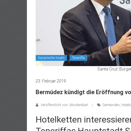
Kanarische Inseln
Teneriffa
Santa Cruz’ Bürge
23. Februar 2019
Bermúdez kündigt die Eröffnung vo
Veröffentlicht von: Wochenblatt
Gemeinden
,
Hotels
Hotelketten interessier
Teneriffas Hauptstadt S