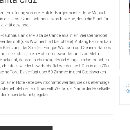
 zur Eröffnung von drei Hotels. Bürgermeister José Manuel
 in der Umsetzung befänden, was beweise, dass die Stadt für
tivität gewinne.
aufhaus an der Plaza de Candelaria in ein Viersternehotel
werden soll (das Wochenblatt berichtete). Anfang Februar kam
der Kreuzung der Straßen Enrique Wolfson und General Ramos
ren leer steht, in ein Hotel umgewandelt und von Meliá
e bekannt, dass das ehemalige Hotel Anaga, im historischen
ebenfalls wieder bewirtschaftet werden soll. Das in den 70er-
seine Tore. Es verfügt über 50 Zimmer in acht Stockwerken.
 einer Hotelkette bewirtschaftet werden, die das ehemalige
Le
sternehotel neu eröffnen will. Weder der Name der Hotelkette
Ki
rden dabei bekannt gegeben.