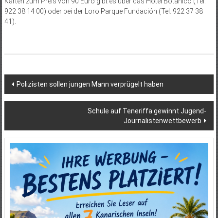
Karten zum Preis von 90 Euro gibt es über das Hotel Botánico (Tel.
922 38 14 00) oder bei der Loro Parque Fundación (Tel. 922 37 38
41).
Beitragsnavigation
Polizisten sollen jungen Mann verprügelt haben
Schule auf Teneriffa gewinnt Jugend-
Journalistenwettbewerb