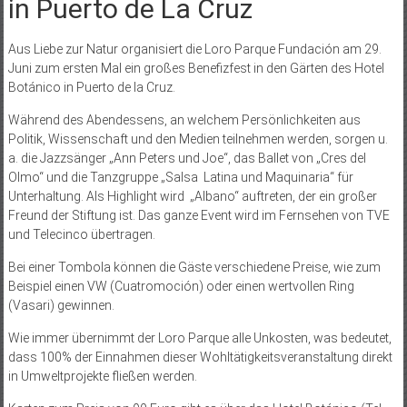
in Puerto de La Cruz
Aus Liebe zur Natur organisiert die Loro Parque Fundación am 29.
Juni zum ersten Mal ein großes Benefizfest in den Gärten des Hotel
Botánico in Puerto de la Cruz.
Während des Abendessens, an welchem Persönlichkeiten aus
Politik, Wissenschaft und den Medien teilnehmen werden, sorgen u.
a. die Jazzsänger „Ann Peters und Joe“, das Ballet von „Cres del
Olmo“ und die Tanzgruppe „Salsa Latina und Maquinaria“ für
Unterhaltung. Als Highlight wird „Albano“ auftreten, der ein großer
Freund der Stiftung ist. Das ganze Event wird im Fernsehen von TVE
und Telecinco übertragen.
Bei einer Tombola können die Gäste verschiedene Preise, wie zum
Beispiel einen VW (Cuatromoción) oder einen wertvollen Ring
(Vasari) gewinnen.
Wie immer übernimmt der Loro Parque alle Unkosten, was bedeutet,
dass 100% der Einnahmen dieser Wohltätigkeitsveranstaltung direkt
in Umweltprojekte fließen werden.