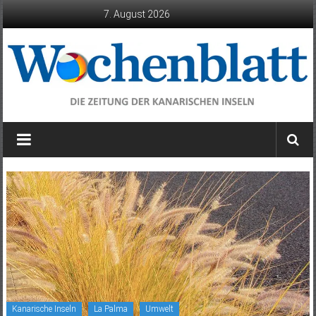
Zum
7. August 2026
Inhalt
springen
Wochenblatt
die
Zeitung
der
Kanarischen
Inseln
Kanarische Inseln
La Palma
Umwelt