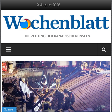
Zum
9. August 2026
Inhalt
springen
Wochenblatt
die
Zeitung
der
Kanarischen
Inseln
Spanien