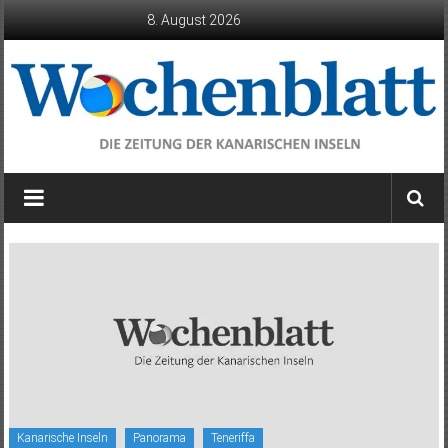
Zum
8. August 2026
Inhalt
springen
Wochenblatt
die
Zeitung
der
Kanarischen
Inseln
Kanarische Inseln
Panorama
Teneriffa