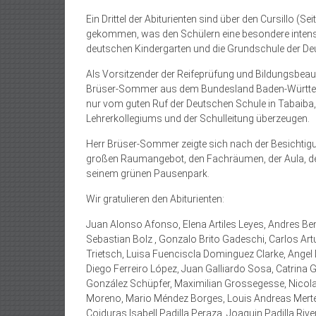
Ein Drittel der Abiturienten sind über den Cursillo (S
gekommen, was den Schülern eine besondere intensiv
deutschen Kindergarten und die Grundschule der De
Als Vorsitzender der Reifeprüfung und Bildungsbea
Brüser-Sommer aus dem Bundesland Baden-Württember
nur vom guten Ruf der Deutschen Schule in Tabaiba,
Lehrerkollegiums und der Schulleitung überzeugen.
Herr Brüser-Sommer zeigte sich nach der Besichtigu
großen Raumangebot, den Fachräumen, der Aula, der
seinem grünen Pausenpark.
Wir gratulieren den Abiturienten:
Juan Alonso Afonso, Elena Artiles Leyes, Andres Ben
Sebastian Bolz , Gonzalo Brito Gadeschi, Carlos Art
Trietsch, Luisa Fuenciscla Dominguez Clarke, Angel
Diego Ferreiro López, Juan Galliardo Sosa, Catrina 
González Schüpfer, Maximilian Grossegesse, Nicola
Moreno, Mario Méndez Borges, Louis Andreas Merten
Coiduras,Isabell Padilla Peraza, Joaquin Padilla Ri