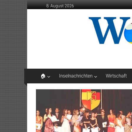
Zum
8. August 2026
Inhalt
springen
Wochenblatt
die
Zeitung
der
Kanarischen
Inseln
🏠
Inselnachrichten
Wirtschaft