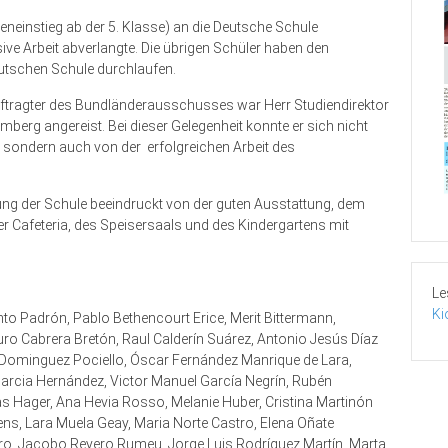
eiteneinstieg ab der 5. Klasse) an die Deutsche Schule
e Arbeit abverlangte. Die übrigen Schüler haben den
utschen Schule durchlaufen.
uftragter des Bundländerausschusses war Herr Studiendirektor
g angereist. Bei dieser Gelegenheit konnte er sich nicht
 sondern auch von der erfolgreichen Arbeit des
ng der Schule beeindruckt von der guten Ausstattung, dem
 Cafeteria, des Speisersaals und des Kindergartens mit
Le
Ki
to Padrón, Pablo Bethencourt Erice, Merit Bittermann,
uro Cabrera Bretón, Raul Calderín Suárez, Antonio Jesús Díaz
 Dominguez Pociello, Óscar Fernández Manrique de Lara,
Garcia Hernández, Victor Manuel García Negrín, Rubén
s Hager, Ana Hevia Rosso, Melanie Huber, Cristina Martinón
s, Lara Muela Geay, Maria Norte Castro, Elena Oñate
vero, Jacobo Reyero Rumeu, Jorge Luis Rodríguez Martín, Marta