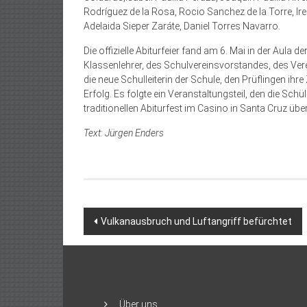
Rodríguez de la Rosa, Rocio Sanchez de la Torre, Ir
Adelaida Sieper Zaráte, Daniel Torres Navarro.
Die offizielle Abiturfeier fand am 6. Mai in der Aula d
Klassenlehrer, des Schulvereinsvorstandes, des Ver
die neue Schulleiterin der Schule, den Prüflingen ih
Erfolg. Es folgte ein Veranstaltungsteil, den die Sch
traditionellen Abiturfest im Casino in Santa Cruz überl
Text: Jürgen Enders
Beitragsnavigation
Vulkanausbruch und Luftangriff befürchtet
Über uns