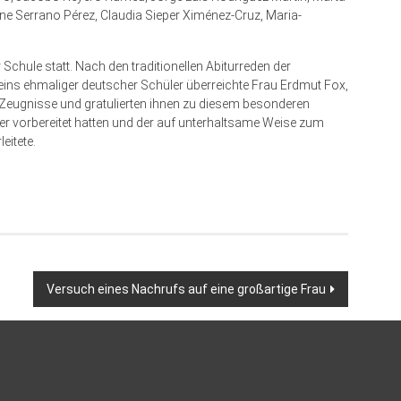
ene Serrano Pérez, Claudia Sieper Ximénez-Cruz, Maria-
er Schule statt. Nach den traditionellen Abiturreden der
eins ehmaliger deutscher Schüler überreichte Frau Erdmut Fox,
re Zeugnisse und gratulierten ihnen zu diesem besonderen
üler vorbereitet hatten und der auf unterhaltsame Weise zum
eitete.
Versuch eines Nachrufs auf eine großartige Frau