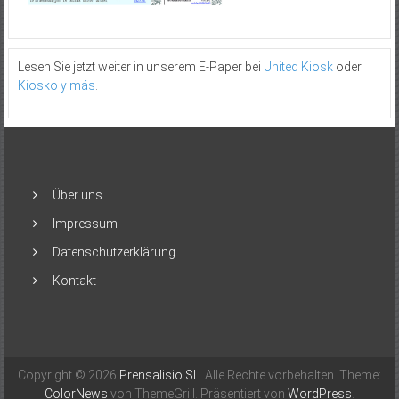
Lesen Sie jetzt weiter in unserem E-Paper bei
United Kiosk
oder
Kiosko y más
.
Über uns
Impressum
Datenschutzerklärung
Kontakt
Copyright © 2026
Prensalisio SL
. Alle Rechte vorbehalten. Theme:
ColorNews
von ThemeGrill. Präsentiert von
WordPress
.