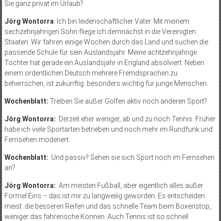
Sie ganz privat im Urlaub?
Jörg Wontorra
: Ich bin leidenschaftlicher Vater. Mit meinem
sechzehnjährigen Sohn fliege ich demnächst in die Vereinigten
Staaten. Wir fahren einige Wochen durch das Land und suchen die
passende Schule für sein Auslandsjahr. Meine achtzehnjährige
Tochter hat gerade ein Auslandsjahr in England absolviert. Neben
einem ordentlichen Deutsch mehrere Fremdsprachen zu
beherrschen, ist zukünftig besonders wichtig für junge Menschen.
Wochenblatt:
Treiben Sie außer Golfen aktiv noch anderen Sport?
Jörg Wontorra:
Derzeit eher weniger, ab und zu noch Tennis. Früher
habe ich viele Sportarten betrieben und noch mehr im Rundfunk und
Fernsehen moderiert.
Wochenblatt:
Und passiv? Sehen sie sich Sport noch im Fernsehen
an?
Jörg Wontorra:
Am meisten Fußball, aber eigentlich alles außer
Formel Eins – das ist mir zu langweilig geworden. Es entscheiden
meist die besseren Reifen und das schnelle Team beim Boxenstop,
weniger das fahrerische Können. Auch Tennis ist so schnell