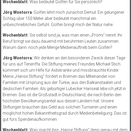
Wochenblatt:
Was bedeutet Golfen für Sie persönlich?
Jörg Wontorra
: Golfen lehrt mich zunächst Demut. Ein gelungener
Schlag über 150 Meter aber bedeutet manchmal ein
unbeschreibliches Gefühl. Golfen bringt mich der Natur nahe.
Wochenblatt:
Sie selbst sind ja, was man einen „Promi“ nennt. Ihr
Beruf bringt sie dazu dauernd mit berühmten Leuten zusammen.
Warum dann noch jede Menge Medienauftrieb beim Golfen?
Jörg Wontorra:
Wir denken an den besonderen Zweck dieser Tage
für uns auf Teneriffa. Die Stiftung meines Freundes Michael Stich
kümmert sich um Hilfe für Aidskranke und missbrauchte Kinder.
Meine „Hanse Stiftung“ fördert in Bremen das Miteinander von
Familien mit Ursprung aus der Türkei, aus den Balkanstaaten und
deutschen Familien. Als gebürtiger Lübecker Hanseat lebe ich jetzt in
Bremen. Das ist die Großstadt in Deutschland, die nach Berlin den
höchsten Bevölkerungsanteil aus diesen Ländern hat. Unsere
Stiftungen brauchen das Geld aus solchen Turnieren und einen
möglichst hohen Bekanntheitsgrad durch Medienbeteiligung. Das ist
gut fürs Spendenaufkommen.
Wochenblatt:
Was macht ihre „Hanse Stiftung“ denn genau mit dem