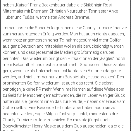
neben „Kaiser“ Franz Beckenbauer dabei die Skikönigin Rosi
Mittermaier mit Ehemann Christian Neureuther, Tennisstar Anke
Huber und Fußballweltmeister Andreas Brehme.
Immer lassen die Super-Erfolgreichen diese Charity-Turniere finanziell
zum herausragenden Erfolg werden. Man hat auch nichts dagegen,
wenn trotz angemessen hoher Teilnahmegebühr viel mehr Golfer
aus ganz Deutschland mitspielen wollen als berücksichtigt werden
können, und dass jedesmal die Medien großformatig darüber
berichten. Das wiederum bringt den Hilfsaktionen der „Eagles“ noch
mehr Bekanntheit und deshalb noch mehr Sponsoren. Diese zahlen
gern, wenn sie als Unternehmen mit karitativen Aktionen dargestellt
werden, und nicht immer nur zum Beispiel als „Heuschrecken“. Den
prominenten Golfern wiederum ist auch das recht. Sie selbst
benötigen ja keine PR mehr. Wenn ihre Namen auf diese Weise aber
zu Geld für Menschen gemacht werden, die im Leben weniger Glück
hatten als sie, gereicht ihnen das zur Freude, – neben der Freude am
Golfen selbst. Eine Besonderheit dabei aber haben auch sie zu
beachten: Jedes „Eagle-Mitglied“ ist verpflichtet, mindestens drei
Charity-Turniere im Jahr zu spielen. So musste jüngst auch
Boxweltmeister Henry Maske aus dem Club ausscheiden, da er die