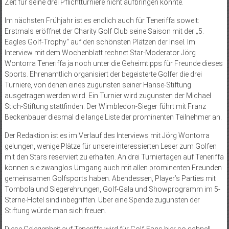
Zeit für seine drei Pflichtturniere nicht aufbringen konnte.
Im nächsten Frühjahr ist es endlich auch für Teneriffa soweit:
Erstmals eröffnet der Charity Golf Club seine Saison mit der „5.
Eagles Golf-Trophy“ auf den schönsten Plätzen der Insel. Im
Interview mit dem Wochenblatt rechnet Star-Moderator Jörg
Wontorra Teneriffa ja noch unter die Geheimtipps für Freunde dieses
Sports. Ehrenamtlich organisiert der begeisterte Golfer die drei
Turniere, von denen eines zugunsten seiner Hanse-Stiftung
ausgetragen werden wird. Ein Turnier wird zugunsten der Michael
Stich-Stiftung stattfinden. Der Wimbledon-Sieger führt mit Franz
Beckenbauer diesmal die lange Liste der prominenten Teilnehmer an.
Der Redaktion ist es im Verlauf des Interviews mit Jörg Wontorra
gelungen, wenige Plätze für unsere interessierten Leser zum Golfen
mit den Stars reserviert zu erhalten. An drei Turniertagen auf Teneriffa
können sie zwanglos Umgang auch mit allen prominenten Freunden
gemeinsamen Golfsports haben. Abendessen, Player’s Parties mit
Tombola und Siegerehrungen, Golf-Gala und Showprogramm im 5-
Sterne-Hotel sind inbegriffen. Über eine Spende zugunsten der
Stiftung würde man sich freuen.
Diese Gelegenheit auf Teneriffa wird für Golf-Fans hier so schnell