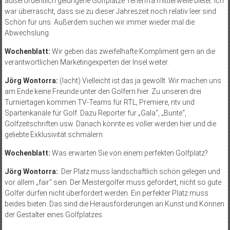
außerordentlich gelungene Golfplätze Teneriffa mittlerweile bietet. Ich
war überrascht, dass sie zu dieser Jahreszeit noch relativ leer sind.
Schön für uns. Außerdem suchen wir immer wieder mal die
Abwechslung.
Wochenblatt:
Wir geben das zweifelhafte Kompliment gern an die
verantwortlichen Marketingexperten der Insel weiter.
Jörg Wontorra:
(lacht) Vielleicht ist das ja gewollt. Wir machen uns
am Ende keine Freunde unter den Golfern hier. Zu unseren drei
Turniertagen kommen TV-Teams für RTL, Premiere, ntv und
Spartenkanäle für Golf. Dazu Reporter für „Gala“, „Bunte“,
Golfzeitschriften usw. Danach könnte es voller werden hier und die
geliebte Exklusivität schmälern.
Wochenblatt:
Was erwarten Sie von einem perfekten Golfplatz?
Jörg Wontorra:
Der Platz muss landschaftlich schön gelegen und
vor allem „fair“ sein. Der Meistergolfer muss gefordert, nicht so gute
Golfer dürfen nicht überfordert werden. Ein perfekter Platz muss
beides bieten. Das sind die Herausforderungen an Kunst und Können
der Gestalter eines Golfplatzes.