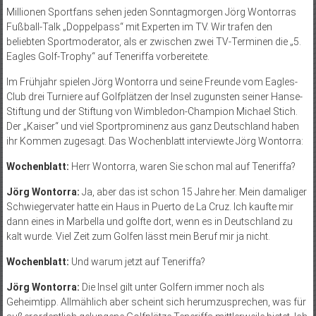
Millionen Sportfans sehen jeden Sonntagmorgen Jörg Wontorras
Fußball-Talk „Doppelpass“ mit Experten im TV. Wir trafen den
beliebten Sportmoderator, als er zwischen zwei TV-Terminen die „5.
Eagles Golf-Trophy“ auf Teneriffa vorbereitete.
Im Frühjahr spielen Jörg Wontorra und seine Freunde vom Eagles-
Club drei Turniere auf Golfplätzen der Insel zugunsten seiner Hanse-
Stiftung und der Stiftung von Wimbledon-Champion Michael Stich.
Der „Kaiser“ und viel Sportprominenz aus ganz Deutschland haben
ihr Kommen zugesagt. Das Wochenblatt interviewte Jörg Wontorra:
Wochenblatt:
Herr Wontorra, waren Sie schon mal auf Teneriffa?
Jörg Wontorra:
Ja, aber das ist schon 15 Jahre her. Mein damaliger
Schwiegervater hatte ein Haus in Puerto de La Cruz. Ich kaufte mir
dann eines in Marbella und golfte dort, wenn es in Deutschland zu
kalt wurde. Viel Zeit zum Golfen lässt mein Beruf mir ja nicht.
Wochenblatt:
Und warum jetzt auf Teneriffa?
Jörg Wontorra:
Die Insel gilt unter Golfern immer noch als
Geheimtipp. Allmählich aber scheint sich herumzusprechen, was für