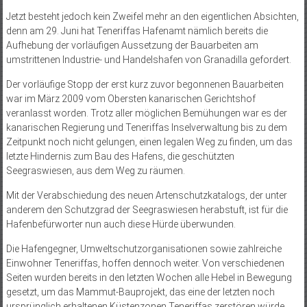
Jetzt besteht jedoch kein Zweifel mehr an den eigentlichen Absichten,
denn am 29. Juni hat Teneriffas Hafenamt nämlich bereits die
Aufhebung der vorläufigen Aussetzung der Bauarbeiten am
umstrittenen Industrie- und Handelshafen von Granadilla gefordert.
Der vorläufige Stopp der erst kurz zuvor begonnenen Bauarbeiten
war im März 2009 vom Obersten kanarischen Gerichtshof
veranlasst worden. Trotz aller möglichen Bemühungen war es der
kanarischen Regierung und Teneriffas Inselverwaltung bis zu dem
Zeitpunkt noch nicht gelungen, einen legalen Weg zu finden, um das
letzte Hindernis zum Bau des Hafens, die geschützten
Seegraswiesen, aus dem Weg zu räumen.
Mit der Verabschiedung des neuen Artenschutzkatalogs, der unter
anderem den Schutzgrad der Seegraswiesen herabstuft, ist für die
Hafenbefürworter nun auch diese Hürde überwunden.
Die Hafengegner, Umweltschutzorganisationen sowie zahlreiche
Einwohner Teneriffas, hoffen dennoch weiter. Von verschiedenen
Seiten wurden bereits in den letzten Wochen alle Hebel in Bewegung
gesetzt, um das Mammut-Bauprojekt, das eine der letzten noch
ursprünglich erhaltenen Küstenzonen Teneriffas zerstören würde,