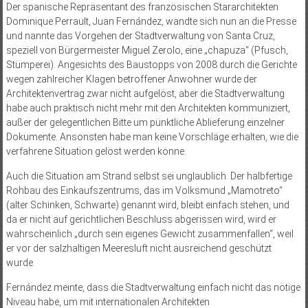
Der spanische Repräsentant des französischen Stararchitekten
Dominique Perrault, Juan Fernández, wandte sich nun an die Presse
und nannte das Vorgehen der Stadtverwaltung von Santa Cruz,
speziell von Bürgermeister Miguel Zerolo, eine „chapuza“ (Pfusch,
Stümperei). Angesichts des Baustopps von 2008 durch die Gerichte
wegen zahlreicher Klagen betroffener Anwohner wurde der
Architektenvertrag zwar nicht aufgelöst, aber die Stadtverwaltung
habe auch praktisch nicht mehr mit den Architekten kommuniziert,
außer der gelegentlichen Bitte um pünktliche Ablieferung einzelner
Dokumente. Ansonsten habe man keine Vorschläge erhalten, wie die
verfahrene Situation gelöst werden könne.
Auch die Situation am Strand selbst sei unglaublich: Der halbfertige
Rohbau des Einkaufszentrums, das im Volksmund „Mamotreto“
(alter Schinken, Schwarte) genannt wird, bleibt einfach stehen, und
da er nicht auf gerichtlichen Beschluss abgerissen wird, wird er
wahrscheinlich „durch sein eigenes Gewicht zusammenfallen“, weil
er vor der salzhaltigen Meeresluft nicht ausreichend geschützt
wurde.
Fernández meinte, dass die Stadtverwaltung einfach nicht das nötige
Niveau habe, um mit internationalen Architekten