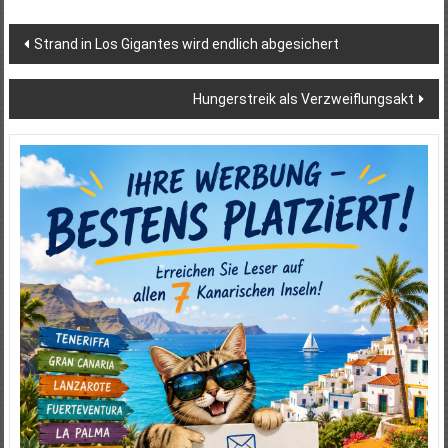
Beitragsnavigation
Strand in Los Gigantes wird endlich abgesichert
Hungerstreik als Verzweiflungsakt