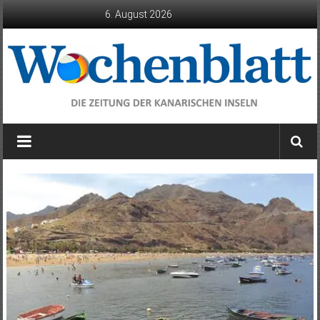
Zum
6. August 2026
Inhalt
springen
Wochenblatt
die
Zeitung
der
Kanarischen
Inseln